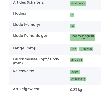
Art des Schalters:
dual switch
Modes:
7
Mode Memory:
ja
Mode Reihenfolge:
low>med>high>tu
rbo
Länge (mm):
152
(150-200)
Durchmesser Kopf / Body
40 / 25,4
(mm):
Reichweite:
260m
(200-300m)
Artikelgewicht:
0,23
kg