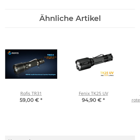
Ähnliche Artikel
Rofis TR31
Fenix TK25 UV
rot
59,00 €
*
94,90 €
*