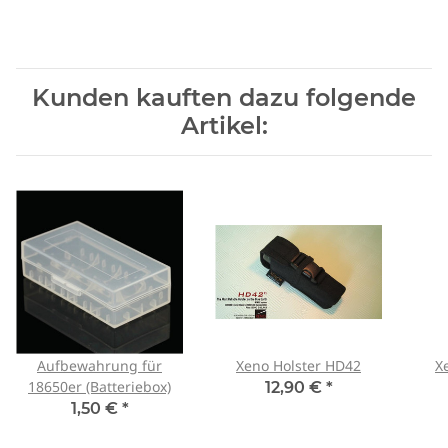
Kunden kauften dazu folgende
Artikel:
Aufbewahrung für
Xeno Holster HD42
X
18650er (Batteriebox)
12,90 €
*
1,50 €
*