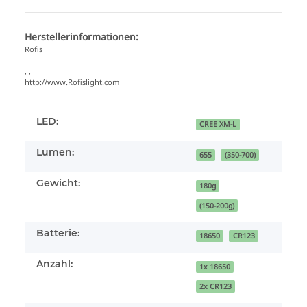
Herstellerinformationen:
Rofis
, ,
http://www.Rofislight.com
LED:
CREE XM-L
Lumen:
655
(350-700)
Gewicht:
180g
(150-200g)
Batterie:
18650
CR123
Anzahl:
1x 18650
2x CR123