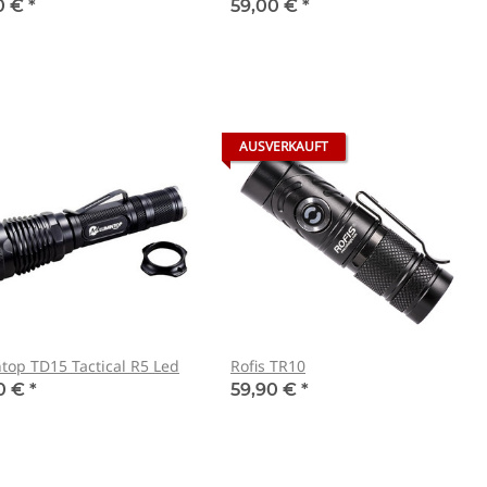
0 €
*
59,00 €
*
AUSVERKAUFT
top TD15 Tactical R5 Led
Rofis TR10
0 €
*
59,90 €
*