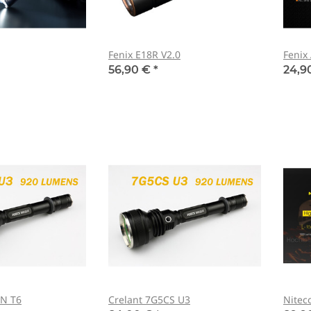
Fenix E18R V2.0
Fenix
56,90 €
*
24,9
SN T6
Crelant 7G5CS U3
Nitec