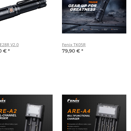
 E28R V2.0
Fenix TK05R
0 €
*
79,90 €
*