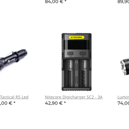
84,00 €
*
89,9
Tactical R5 Led
Nitecore Digicharger SC2 - 3A
Lumin
,00 €
*
42,90 €
*
74,0