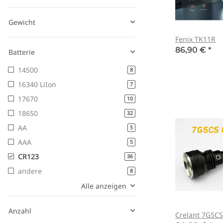
Gewicht
Fenix TK11R
86,90 €
*
Batterie
14500
8
16340 LiIon
7
17670
10
18650
32
AA
5
AAA
5
CR123
36
andere
8
Alle anzeigen
Anzahl
Crelant 7G5C