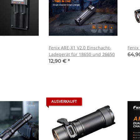
Fenix ARE-X1 V2.0 Einschacht-
Fenix
Ladegerät für 18650 und 26650
64,9
12,90 €
*
AUSVERKAUFT