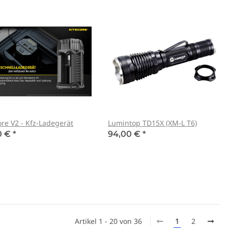
ore V2 - Kfz-Ladegerät
Lumintop TD15X (XM-L T6)
0 €
*
94,00 €
*
e Sablux mit UV-
nach CE-EN166
,00 €
*
Artikel 1 - 20 von 36
1
2