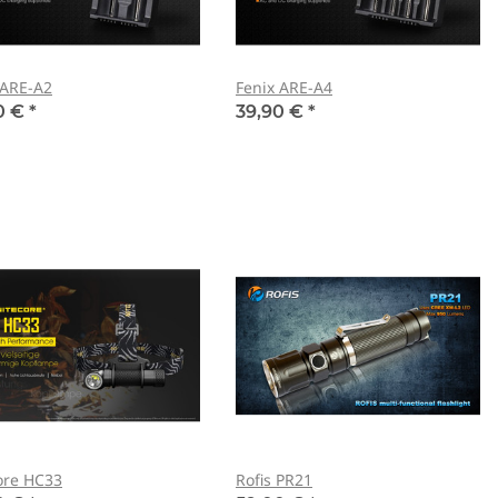
 ARE-A2
Fenix ARE-A4
0 €
*
39,90 €
*
ore HC33
Rofis PR21