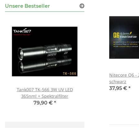
Unsere Bestseller
Nitecore Q6 -
schwarz
37,95 €
*
Tank007 TK-566 3W UV LED
Schutzbrille Sablux 
365nm! + Spektralfilter
Schutz nach CE-E
79,90 €
*
8,00 €
*