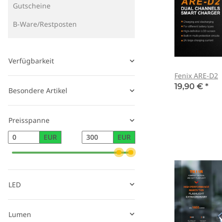
Gutscheine
B-Ware/Restposten
Verfügbarkeit
Fenix ARE-D2
19,90 €
*
Besondere Artikel
Preisspanne
EUR
EUR
LED
Lumen