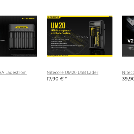
 2A Ladestrom
Nitecore UM20 USB Lader
Nitec
17,90 €
*
39,9
mit UV-
Tank007 TK-566 3W UV LED
Schutzbrill
N166
365nm! + Spektralfilter
Schutz 
79,90 €
*
8