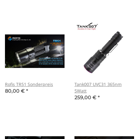
Rofis TR51 Sonderpreis
Tank007 UVC31 365nm
5Watt
80,00 €
*
259,00 €
*