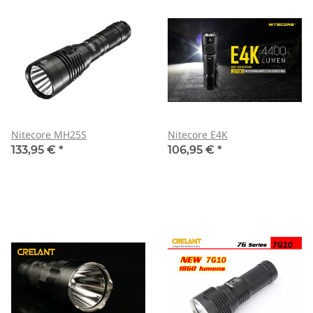
Nitecore MH25S
Nitecore E4K
133,95 €
*
106,95 €
*