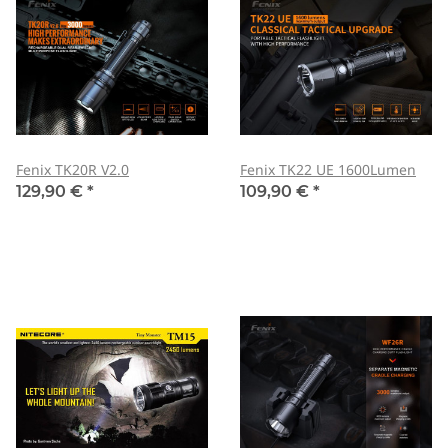
Fenix TK20R V2.0
Fenix TK22 UE 1600Lumen
129,90 €
*
109,90 €
*