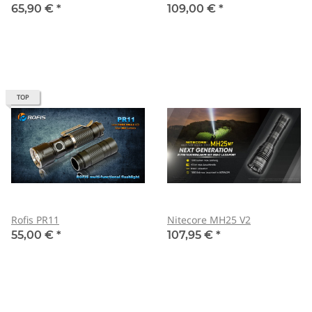
65,90 €
*
109,00 €
*
TOP
Rofis PR11
Nitecore MH25 V2
55,00 €
*
107,95 €
*