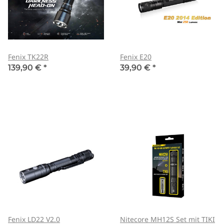
Fenix TK22R
Fenix E20
139,90 €
*
39,90 €
*
Fenix LD22 V2.0
Nitecore MH12S Set mit TIKI