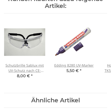
Artikel:
Schutzbrille Sablux mit
Edding 8280 UV-Marker
Ho
UV-Schutz nach CE-
TK5
5,50 €
*
EN166
8,00 €
*
Ähnliche Artikel