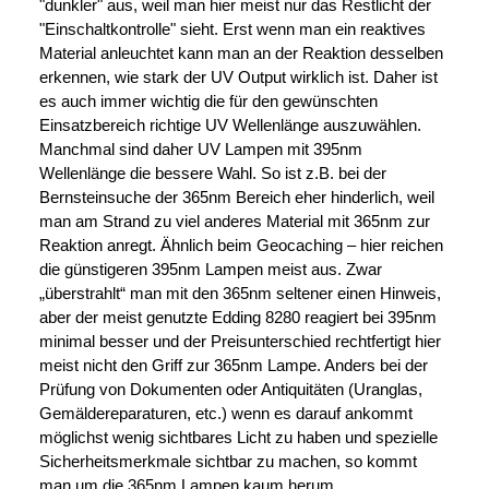
"dunkler" aus, weil man hier meist nur das Restlicht der
"Einschaltkontrolle" sieht. Erst wenn man ein reaktives
Material anleuchtet kann man an der Reaktion desselben
erkennen, wie stark der UV Output wirklich ist. Daher ist
es auch immer wichtig die für den gewünschten
Einsatzbereich richtige UV Wellenlänge auszuwählen.
Manchmal sind daher UV Lampen mit 395nm
Wellenlänge die bessere Wahl. So ist z.B. bei der
Bernsteinsuche der 365nm Bereich eher hinderlich, weil
man am Strand zu viel anderes Material mit 365nm zur
Reaktion anregt. Ähnlich beim Geocaching – hier reichen
die günstigeren 395nm Lampen meist aus. Zwar
„überstrahlt“ man mit den 365nm seltener einen Hinweis,
aber der meist genutzte Edding 8280 reagiert bei 395nm
minimal besser und der Preisunterschied rechtfertigt hier
meist nicht den Griff zur 365nm Lampe. Anders bei der
Prüfung von Dokumenten oder Antiquitäten (Uranglas,
Gemäldereparaturen, etc.) wenn es darauf ankommt
möglichst wenig sichtbares Licht zu haben und spezielle
Sicherheitsmerkmale sichtbar zu machen, so kommt
man um die 365nm Lampen kaum herum.