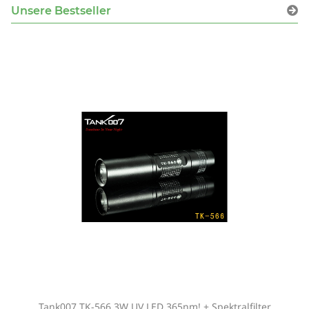
Unsere Bestseller
Tank007 TK-566 3W UV LED 365nm! + Spektralfilter