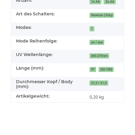
Anzahl:
1x AA
2x AA
Art des Schalters:
Reverse Clicky
Modes:
1
Mode Reihenfolge:
an / aus
UV Wellenlänge:
365-375nm
Länge (mm):
97
(50-100)
Durchmesser Kopf / Body
21,5 / 21,5
(mm):
Artikelgewicht:
0,20
kg