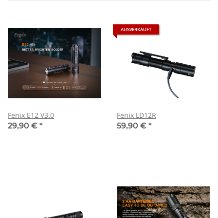
AUSVERKAUFT
Fenix E12 V3.0
Fenix LD12R
29,90 €
*
59,90 €
*