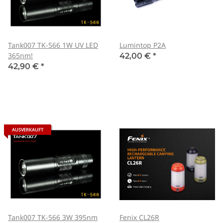
Tank007 TK-566 1W UV LED
Lumintop P2A
365nm!
42,00 €
*
42,90 €
*
AUSVERKAUFT
Tank007 TK-566 3W 395nm
Fenix CL26R