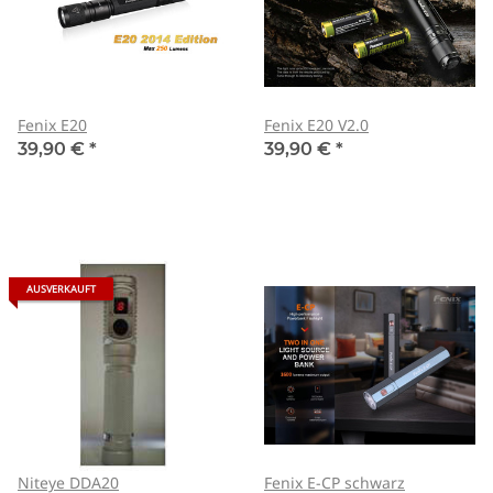
Fenix E20
Fenix E20 V2.0
39,90 €
*
39,90 €
*
AUSVERKAUFT
Niteye DDA20
Fenix E-CP schwarz