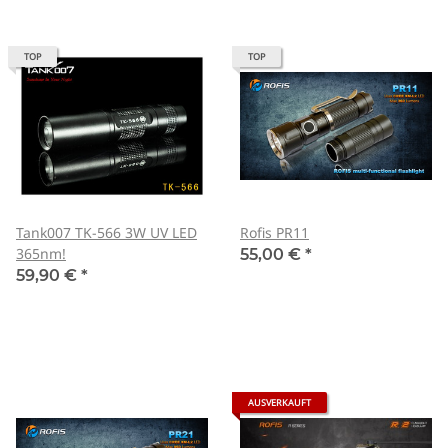
TOP
TOP
Tank007 TK-566 3W UV LED
Rofis PR11
365nm!
55,00 €
*
59,90 €
*
AUSVERKAUFT