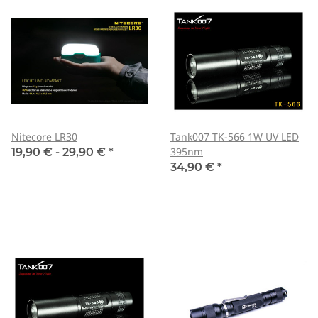
Nitecore LR30
Tank007 TK-566 1W UV LED
395nm
19,90 € -
29,90 €
*
34,90 €
*