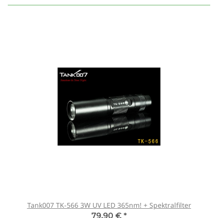
Tank007 TK-566 3W UV LED 365nm! + Spektralfilter
79,90 €
*