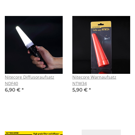
Nitecore Diffusoraufsatz
Nitecore Warnaufsatz
NDF40
NTW34
6,90 €
*
5,90 €
*