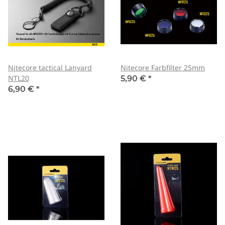
Nitecore tactical Lanyard
Nitecore Farbfilter 25mm
NTL20
5,90 €
*
6,90 €
*