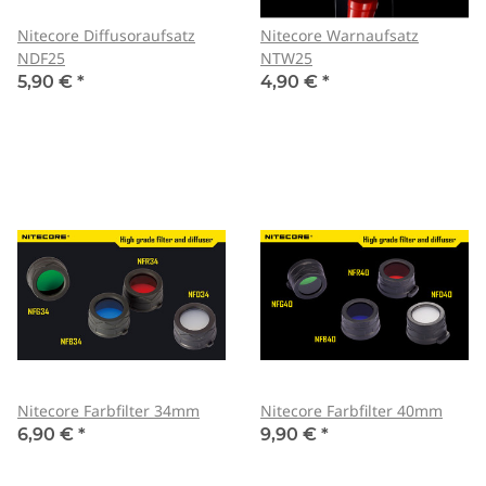
Nitecore Diffusoraufsatz
Nitecore Warnaufsatz
NDF25
NTW25
5,90 €
*
4,90 €
*
Nitecore Farbfilter 34mm
Nitecore Farbfilter 40mm
6,90 €
*
9,90 €
*