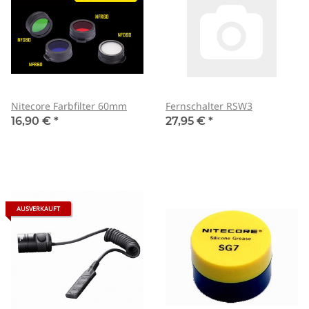
Nitecore Farbfilter 60mm
Fernschalter RSW3
16,90 €
*
27,95 €
*
AUSVERKAUFT