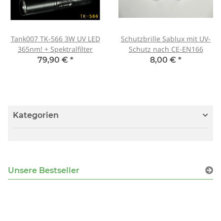
Tank007 TK-566 3W UV LED
Schutzbrille Sablux mit UV-
365nm! + Spektralfilter
Schutz nach CE-EN166
79,90 €
*
8,00 €
*
Kategorien
Unsere Bestseller