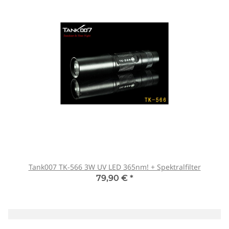
Tank007 TK-566 3W UV LED 365nm! + Spektralfilter
79,90 €
*