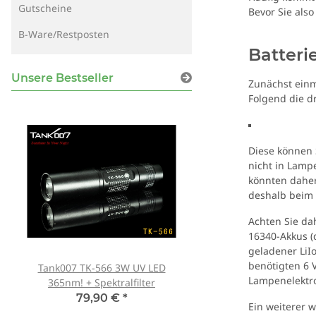
Gutscheine
Bevor Sie also
B-Ware/Restposten
Batteri
Unsere Bestseller
Zunächst einma
Folgend die d
Diese können 
nicht in Lampe
könnten daher
deshalb beim 
Achten Sie da
16340-Akkus 
geladener LiIo
benötigten 6 
Tank007 TK-566 3W UV LED
Schutzbrille Sablux 
Lampenelektro
365nm! + Spektralfilter
Schutz nach CE-E
79,90 €
*
8,00 €
*
Ein weiterer w