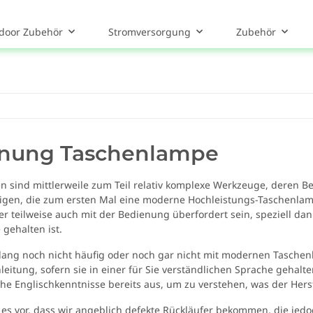
door Zubehör
Stromversorgung
Zubehör
nung Taschenlampe
 sind mittlerweile zum Teil relativ komplexe Werkzeuge, deren Bed
igen, die zum ersten Mal eine moderne Hochleistungs-Taschenla
ber teilweise auch mit der Bedienung überfordert sein, speziell da
gehalten ist.
islang noch nicht häufig oder noch gar nicht mit modernen Tasche
itung, sofern sie in einer für Sie verständlichen Sprache gehalten 
che Englischkenntnisse bereits aus, um zu verstehen, was der Hers
es vor, dass wir angeblich defekte Rückläufer bekommen, die jedo