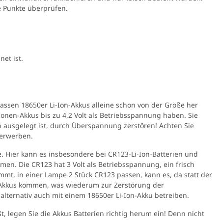
ge Punkte überprüfen.
et ist.
passen 18650er Li-Ion-Akkus alleine schon von der Größe her
i-Ionen-Akkus bis zu 4,2 Volt als Betriebsspannung haben. Sie
en ausgelegt ist, durch Überspannung zerstören! Achten Sie
 erwerben.
 Hier kann es insbesondere bei CR123-Li-Ion-Batterien und
n. Die CR123 hat 3 Volt als Betriebsspannung, ein frisch
ommt, in einer Lampe 2 Stück CR123 passen, kann es, da statt der
0er Akkus kommen, was wiederum zur Zerstörung der
e Sablux mit UV-
lternativ auch mit einem 18650er Li-Ion-Akku betreiben.
nach CE-EN166
,00 €
*
ßt, legen Sie die Akkus Batterien richtig herum ein! Denn nicht