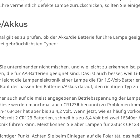
 Ihre vermeintlich defekte Lampe zurückschicken, sollten Sie eini
e/Akkus
l gilt es zu prüfen, ob der Akku/die Batterie für Ihre Lampe geeign
rei gebräuchlichsten Typen:
Sie untereinander nicht mischen, und wie leicht zu erkennen ist, 
n, die für AA-Batterien geeignet sind. Das ist auch besser, weil L
 leicht die Lampenelektronik einer Lampe die für 1,5-Volt-Batteri
Kauf der passenden Batterien/Akkus darauf, den richtigen Typ zu
her auch auf die meist angegebenen Betriebsspannung der Lampe.
(diese werden manchmal auch CR123
R
benannt) zu Problemen komme
n-16340er hat aber bis zu 4,2 Volt. Wenn jetzt, wie es häufig vork
Volt mit 2 CR123 Batterien, schnell bis zu 8,4 Volt bei zwei 1634
mit UV-
Tank007 TK-566 3W UV LED
Schutzbrill
nik führen kann. Meist können Sie aber Lampen für 2Stück CR123 a
N166
365nm! + Spektralfilter
Schutz 
79,90 €
*
8
ichtiger Punkt: Achten Sie beim Einlegen auf die Polarität, das hei