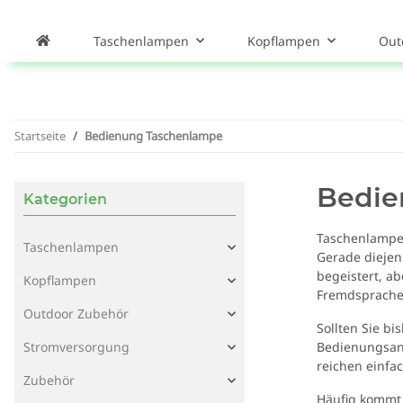
Taschenlampen
Kopflampen
Out
Startseite
Bedienung Taschenlampe
Bedie
Kategorien
Taschenlampen
Taschenlampen
Gerade diejen
begeistert, a
Kopflampen
Fremdsprache 
Outdoor Zubehör
Sollten Sie b
Stromversorgung
Bedienungsanle
reichen einfa
Zubehör
Häufig kommt 