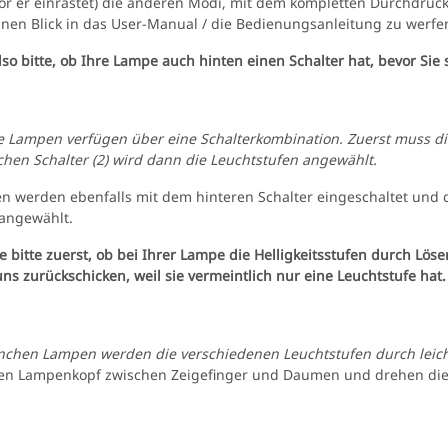
vor er einrastet) die anderen Modi, mit dem kompletten Durchdrück
inen Blick in das User-Manual / die Bedienungsanleitung zu werfen
so bitte, ob Ihre Lampe auch hinten einen Schalter hat, bevor Sie 
e Lampen verfügen über eine Schalterkombination. Zuerst muss di
chen Schalter (2) wird dann die Leuchtstufen angewählt.
 werden ebenfalls mit dem hinteren Schalter eingeschaltet und di
angewählt.
e bitte zuerst, ob bei Ihrer Lampe die Helligkeitsstufen durch Lö
uns zurückschicken, weil sie vermeintlich nur eine Leuchtstufe hat.
anchen Lampen werden die verschiedenen Leuchtstufen durch leic
en Lampenkopf zwischen Zeigefinger und Daumen und drehen die