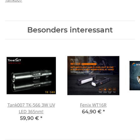
Besonders interessant
Tank007 TK-566 3W UV
Fenix WT16R
LED 365nm!
64,90 €
*
59,90 €
*