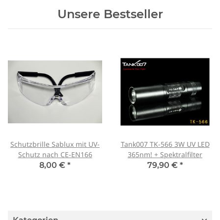
Unsere Bestseller
Schutzbrille Sablux mit UV-
Tank007 TK-566 3W UV LED
Schutz nach CE-EN166
365nm! + Spektralfilter
8,00 €
*
79,90 €
*