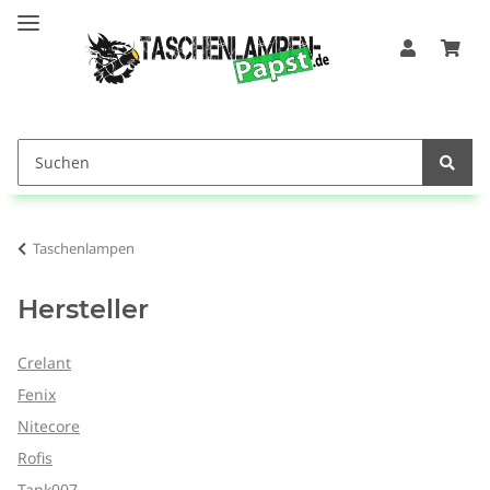
Taschenlampen
Hersteller
Crelant
Fenix
Nitecore
Rofis
Tank007