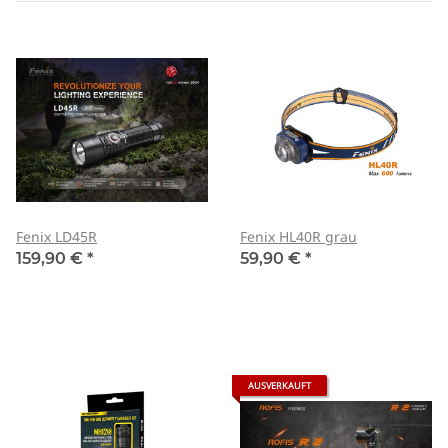
Fenix LD45R
Fenix HL40R grau
159,90 €
*
59,90 €
*
AUSVERKAUFT