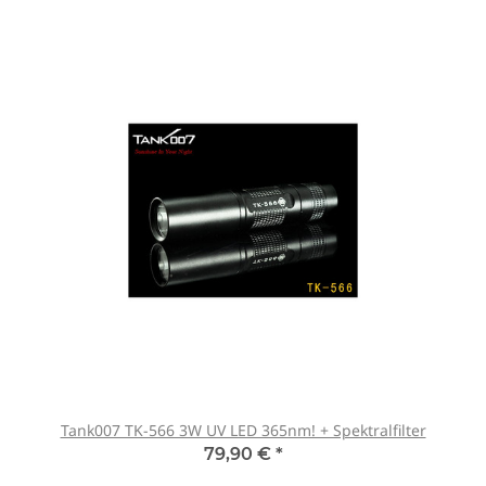
Tank007 TK-566 3W UV LED 365nm! + Spektralfilter
79,90 €
*