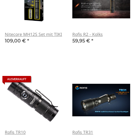
Nitecore MH12S Set mit TIKI
Rofis R2 - Kolks
109,00 €
*
59,95 €
*
AUSVERKAUFT
Rofis TR10
Rofis TR31