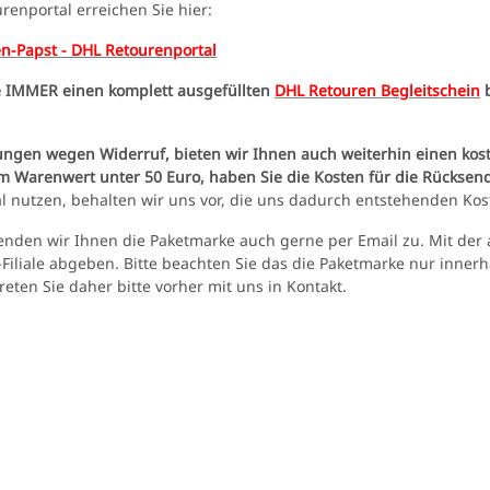
renportal erreichen Sie hier:
-Papst - DHL Retourenportal
ie IMMER einen komplett ausgefüllten
DHL Retouren Begleitschein
b
ngen wegen Widerruf, bieten wir Ihnen auch weiterhin einen kos
nem Warenwert unter 50 Euro, haben Sie die Kosten für die Rücksen
l nutzen, behalten wir uns vor, die uns dadurch entstehenden Kos
enden wir Ihnen die Paketmarke auch gerne per Email zu. Mit der 
Filiale abgeben. Bitte beachten Sie das die Paketmarke nur innerha
eten Sie daher bitte vorher mit uns in Kontakt.
UV LED
Schutzbrille Sablux mit UV-
Tank007 T
ilter
Schutz nach CE-EN166
365nm! + 
8,00 €
*
79