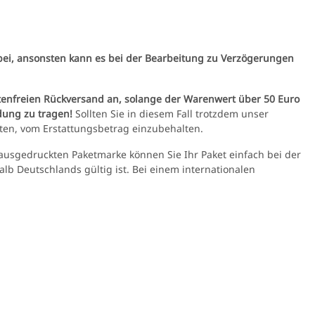
ei, ansonsten kann es bei der Bearbeitung zu Verzögerungen
tenfreien Rückversand an, solange der Warenwert über 50 Euro
dung zu tragen!
Sollten Sie in diesem Fall trotzdem unser
ten, vom Erstattungsbetrag einzubehalten.
ausgedruckten Paketmarke können Sie Ihr Paket einfach bei der
lb Deutschlands gültig ist. Bei einem internationalen
K-566 3W UV LED
Spektralfilter
,90 €
*