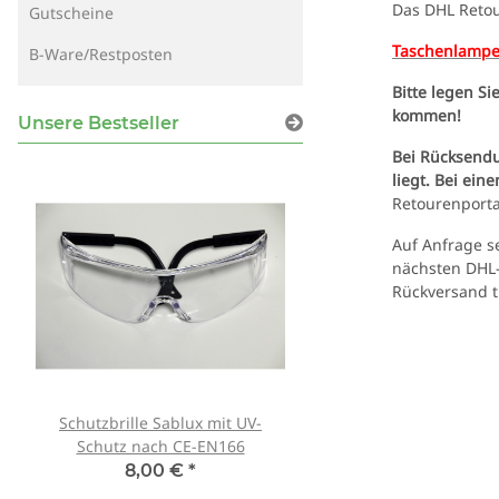
Das DHL Retou
Gutscheine
Taschenlampen
B-Ware/Restposten
Bitte legen S
kommen!
Unsere Bestseller
Bei Rücksendu
liegt. Bei ei
Retourenporta
Auf Anfrage s
nächsten DHL-
Rückversand tr
Schutzbrille Sablux mit UV-
Tank007 TK-566 3W 
Schutz nach CE-EN166
365nm! + Spektralf
8,00 €
*
79,90 €
*