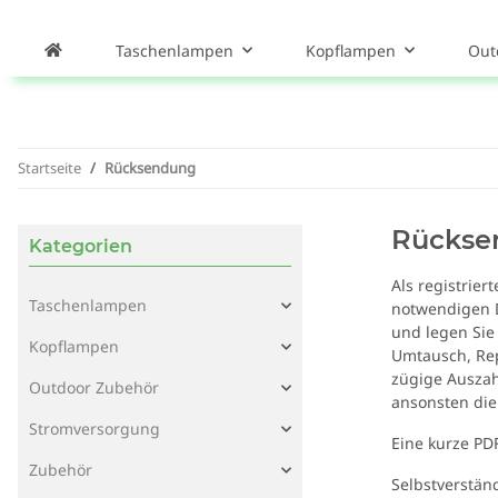
Taschenlampen
Kopflampen
Out
Startseite
Rücksendung
Rückse
Kategorien
Als registrie
Taschenlampen
notwendigen D
und legen Sie
Kopflampen
Umtausch, Rep
zügige Auszahl
Outdoor Zubehör
ansonsten die
Stromversorgung
Eine kurze PD
Zubehör
Selbstverstän