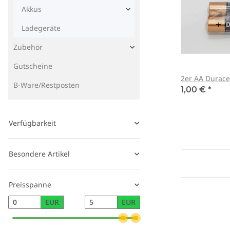
Akkus
Ladegeräte
Zubehör
Gutscheine
2er AA Duracel
B-Ware/Restposten
1,00 €
*
Verfügbarkeit
Besondere Artikel
Preisspanne
EUR
EUR