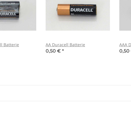
l Batterie
AA Duracell Batterie
AAA D
0,50 €
*
0,50