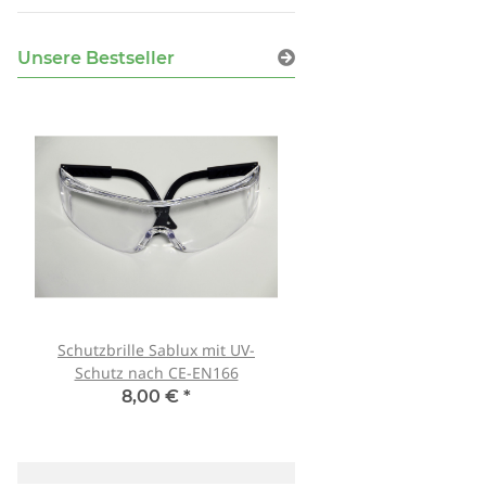
Unsere Bestseller
Schutzbrille Sablux mit UV-
Tank007 TK-566 3W 
Schutz nach CE-EN166
365nm! + Spektralf
8,00 €
*
79,90 €
*