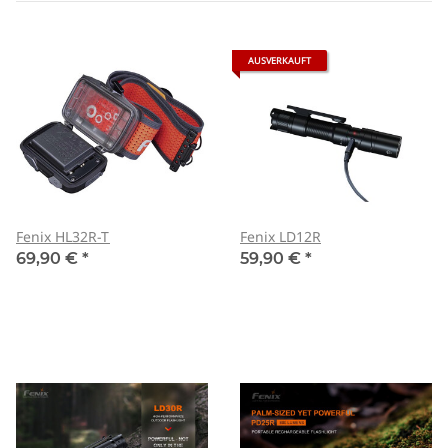
AUSVERKAUFT
Fenix HL32R-T
Fenix LD12R
69,90 €
*
59,90 €
*