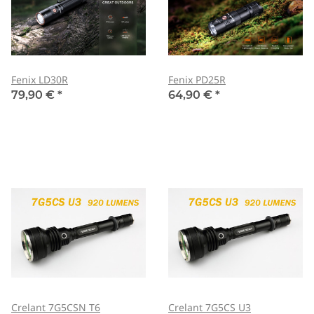
Fenix LD30R
Fenix PD25R
79,90 €
*
64,90 €
*
Crelant 7G5CSN T6
Crelant 7G5CS U3