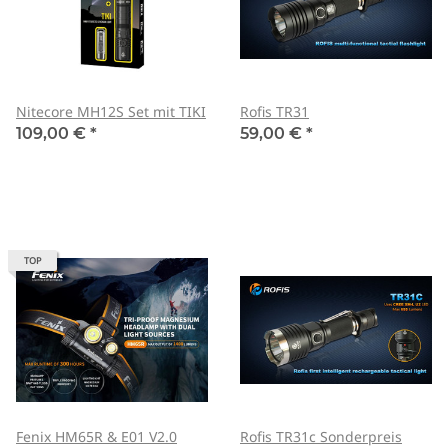
Nitecore MH12S Set mit TIKI
Rofis TR31
109,00 €
*
59,00 €
*
TOP
Fenix HM65R & E01 V2.0
Rofis TR31c Sonderpreis