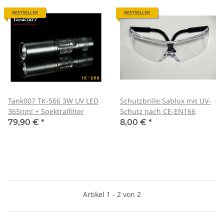
BESTSELLER
BESTSELLER
Tank007 TK-566 3W UV LED
Schutzbrille Sablux mit UV-
365nm! + Spektralfilter
Schutz nach CE-EN166
79,90 €
*
8,00 €
*
Artikel 1 - 2 von 2