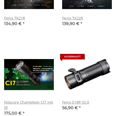
Fenix TK21R
Fenix TK22R
134,90 €
*
139,90 €
*
AUSVERKAUFT
Nitecore Chameleon CI7 mit
Fenix E18R V2.0
IR
56,90 €
*
175,00 €
*