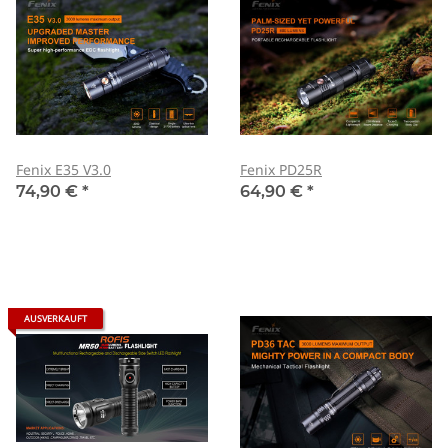
Fenix E35 V3.0
Fenix PD25R
74,90 €
*
64,90 €
*
AUSVERKAUFT