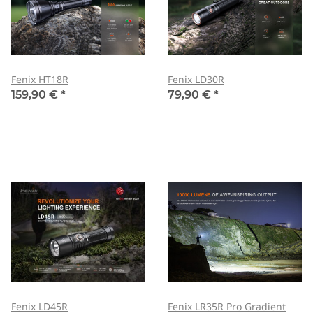
Fenix HT18R
Fenix LD30R
159,90 €
*
79,90 €
*
Fenix LD45R
Fenix LR35R Pro Gradient