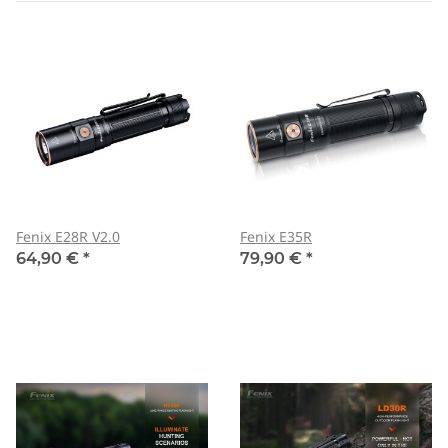
Fenix E28R V2.0
Fenix E35R
64,90 €
*
79,90 €
*