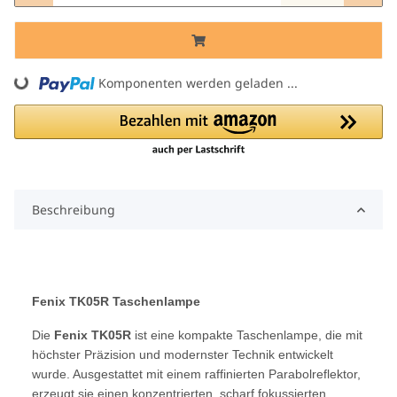
ng...
Komponenten werden geladen ...
Beschreibung
Fenix TK05R Taschenlampe
Die
Fenix TK05R
ist eine kompakte Taschenlampe, die mit
höchster Präzision und modernster Technik entwickelt
wurde. Ausgestattet mit einem raffinierten Parabolreflektor,
erzeugt sie einen konzentrierten, scharf fokussierten