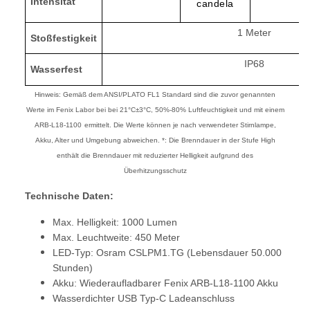
Intensität
candela
1
Meter
Stoßfestigkeit
IP68
Wasserfest
Hinweis: Gemäß dem ANSI/PLATO FL1 Standard sind die zuvor genannten
Werte im Fenix Labor bei bei 21°C±3°C, 50%-80% Luftfeuchtigkeit und mit einem
ARB-L18-1100
ermittelt. Die Werte können je nach verwendeter Stirnlampe,
Akku, Alter und Umgebung abweichen. *: Die Brenndauer in der Stufe High
enthält die Brenndauer mit reduzierter Helligkeit aufgrund des
Überhitzungsschutz
Technische Daten:
Max. Helligkeit: 1000 Lumen
Max. Leuchtweite: 450 Meter
LED-Typ: Osram CSLPM1.TG (Lebensdauer 50.000
Stunden)
Akku: Wiederaufladbarer Fenix ARB-L18-1100 Akku
Wasserdichter USB Typ-C Ladeanschluss