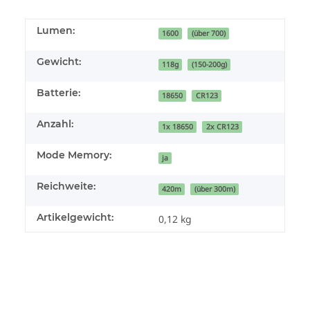
Lumen:
1600
(über 700)
Gewicht:
118g
(150-200g)
Batterie:
18650
CR123
Anzahl:
1x 18650
2x CR123
Mode Memory:
ja
Reichweite:
420m
(über 300m)
Artikelgewicht:
0,12
kg