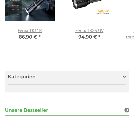
Fenix TK11R
Fenix TK25 UV
rot
86,90 €
*
94,90 €
*
Kategorien
Unsere Bestseller