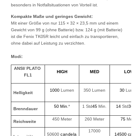
besonders in Notfallsituationen von Vorteil ist.
Kompakte Maße und geringes Gewicht:
Mit einer Größe von nur 115 × 32 × 23,5 mm und einem
Gewicht von 99 g (ohne Batterie) bzw. 124 g (mit Batterie)
ist die Fenix TK05R leicht und einfach zu transportieren,
ohne dabei auf Leistung zu verzichten.
Modi:
ANSI/ PLATO
HIGH
MED
LOW
FL1
1000
Lumen
350
Lumen
30
Lum
Helligkeit
50 Min.
*
1
Std
45
Min.
14
Std
30
Brenndauer
450
Meter
260
Meter
75
Mete
Reichweite
17000
50600
candela
14500
can