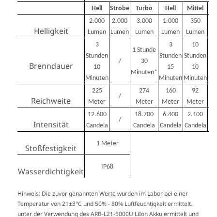
Hell
Strobe
Turbo
Hell
Mittel
Du
2.000
2.000
3.000
1.000
350
Helligkeit
Lumen
Lumen
Lumen
Lumen
Lumen
L
3
3
10
1 Stunde
Stunden
Stunden
Stunden
St
/
30
Brenndauer
10
15
10
Minuten*
Minuten
Minuten
Minuten
Mi
225
274
160
92
/
Reichweite
Meter
Meter
Meter
Meter
M
12.600
18.700
6.400
2.100
/
Intensität
Candela
Candela
Candela
Candela
Ca
1 Meter
Stoßfestigkeit
IP68
Wasserdichtigkeit
Hinweis: Die zuvor genannten Werte wurden im Labor bei einer
Temperatur von 21±3°C und 50% - 80% Luftfeuchtigkeit ermittelt.
unter der Verwendung des ARB-L21-5000U LiIon Akku ermittelt und