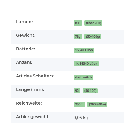
Lumen:
800
(über 700)
Gewicht:
78g
(50-100g)
Batterie:
16340 LiIon
Anzahl:
1x 16340 LiIon
Art des Schalters:
dual switch
Länge (mm):
92
(50-100)
Reichweite:
250m
(200-300m)
Artikelgewicht:
0,05
kg