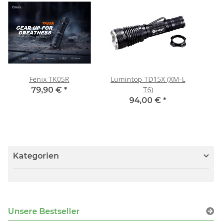
Fenix TK05R
Lumintop TD15X (XM-L
T6)
79,90 €
*
94,00 €
*
Kategorien
Unsere Bestseller