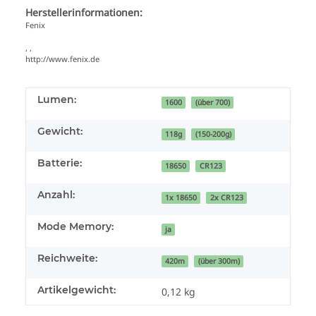
Herstellerinformationen:
Fenix
, ,
http://www.fenix.de
Lumen:
1600
(über 700)
Gewicht:
118g
(150-200g)
Batterie:
18650
CR123
Anzahl:
1x 18650
2x CR123
Mode Memory:
ja
Reichweite:
420m
(über 300m)
Artikelgewicht:
0,12
kg