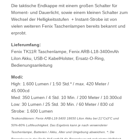
Die taktische Endkappe mit einem großen Schalter für
Moment- und Dauerlicht, sowie einem kleinen Schalter zum
Wechsel der Helligkeitsstufen + Instant-Strobe ist von
vielen weiteren Fenix Taschenlampen bereits bekannt und
erprobt.
Lieferumfang:
Fenix TK11R Taschenlampe,
Fenix ARB-L18-3400mAh
LiIon Akku,
USB-C Kabel
Holster, Ersatz-O-Ring,
Bedienungsanleitung
Modi:
High: 1.600 Lumen / 1:50 Std.* / max. 420 Meter /
45.000cd
Med: 350 Lumen / 4 Std. 10 Min. / 200 Meter / 10.300cd
Low: 30 Lumen / 25 Std. 30 Min. / 60 Meter / 830 cd
Strobe: 1.600 Lumen
Testkonditionen: Fenix ARB-L18-3400 18650 LiIon Akku bei 21°C±3°C und
50%-80% Luftfeuchtigkeit. Das Ergebnis kann je nach verwendeter
Taschenlampe, Batterien / Akku, Alter und Umgebung abweichen. *: Die
Brenndauer in der Stufe Hell enthält die Brenndauer mit reduzierter Helligkeit