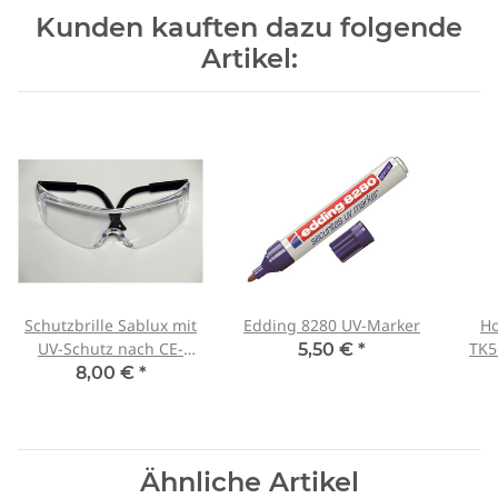
Kunden kauften dazu folgende
Artikel:
Schutzbrille Sablux mit
Edding 8280 UV-Marker
Ho
UV-Schutz nach CE-
TK5
5,50 €
*
EN166
8,00 €
*
Ähnliche Artikel