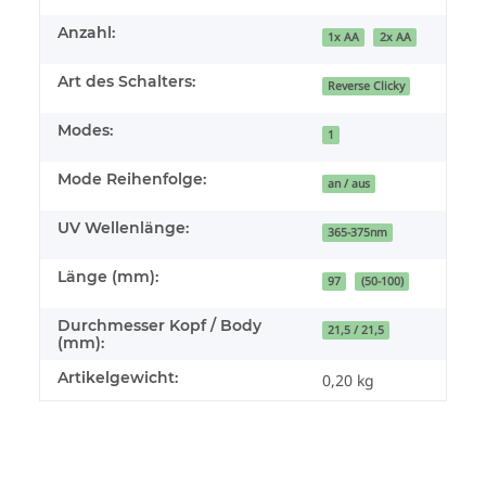
Anzahl:
1x AA
2x AA
Art des Schalters:
Reverse Clicky
Modes:
1
Mode Reihenfolge:
an / aus
UV Wellenlänge:
365-375nm
Länge (mm):
97
(50-100)
Durchmesser Kopf / Body
21,5 / 21,5
(mm):
Artikelgewicht:
0,20
kg