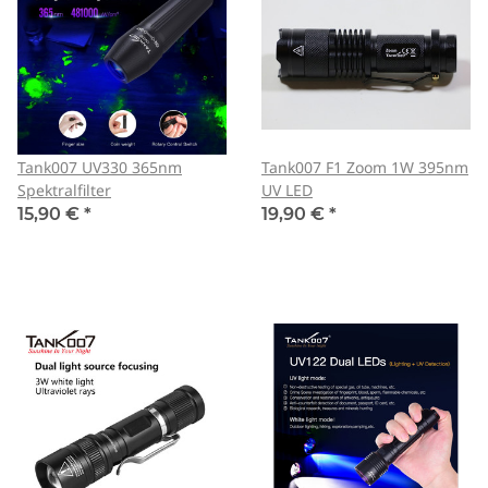
Tank007 UV330 365nm
Tank007 F1 Zoom 1W 395nm
Spektralfilter
UV LED
15,90 €
*
19,90 €
*