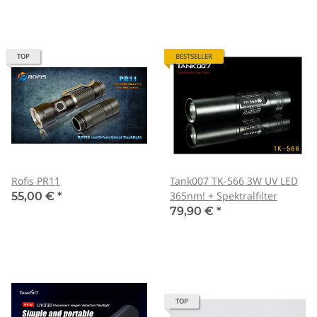
TOP
BESTSELLER
Rofis PR11
Tank007 TK-566 3W UV LED
365nm! + Spektralfilter
55,00 €
*
79,90 €
*
TOP