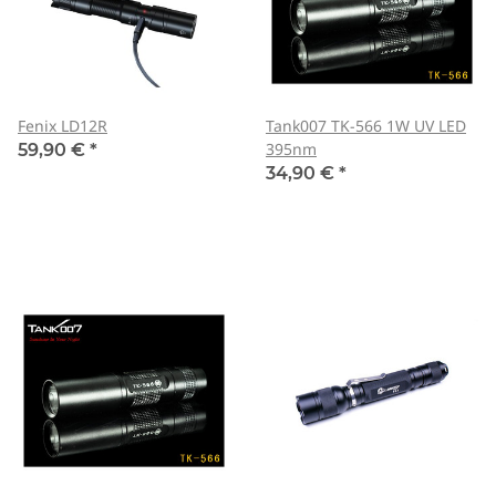
Fenix LD12R
Tank007 TK-566 1W UV LED
395nm
59,90 €
*
34,90 €
*