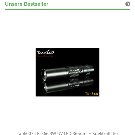
Unsere Bestseller
Tank007 TK-566 3W UV LED 365nm! + Spektralfilter