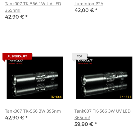
Tank007 TK-566 1W UV LED
Lumintop P2A
365nm!
42,00 €
*
42,90 €
*
AUSVERKAUFT
TOP
Tank007 TK-566 3W 395nm
Tank007 TK-566 3W UV LED
365nm!
42,90 €
*
59,90 €
*