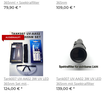
365nm! + Spektralfilter
365nm
79,90 €
*
109,00 €
*
AUSVERKAUFT
Tank007 UV-AA02 3W UV LED
Tank007 UV-AA02 3W UV LED
365nm Set mit
365nm mit Spektralfilter
Lader/Akkus/Brille/Holster
124,00 €
*
139,00 €
*