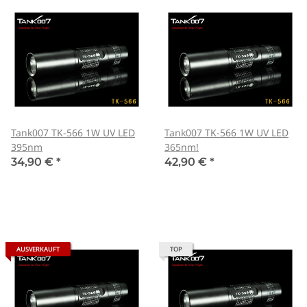
Tank007 TK-566 1W UV LED
Tank007 TK-566 1W UV LED
395nm
365nm!
34,90 €
*
42,90 €
*
AUSVERKAUFT
TOP