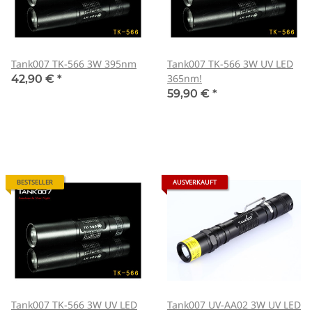
Tank007 TK-566 3W 395nm
Tank007 TK-566 3W UV LED
365nm!
42,90 €
*
59,90 €
*
BESTSELLER
AUSVERKAUFT
Tank007 TK-566 3W UV LED
Tank007 UV-AA02 3W UV LED