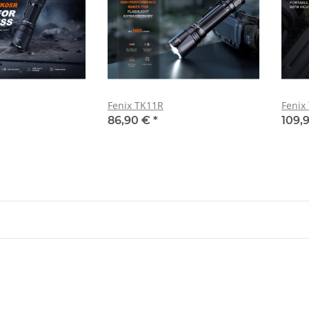
Fenix TK11R
Fenix
86,90 €
*
109,