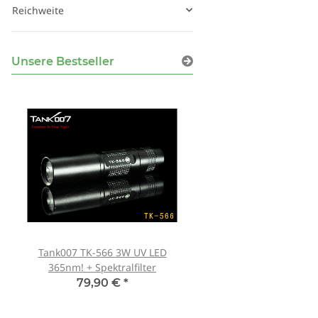
Reichweite
Unsere Bestseller
Tank007 TK-566 3W UV LED
Schutzbrille Sablux 
365nm! + Spektralfilter
Schutz nach CE-E
79,90 €
*
8,00 €
*