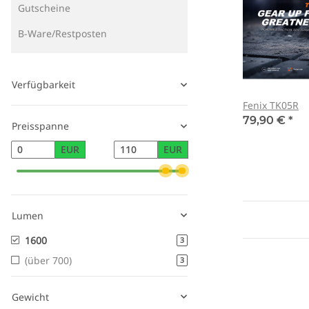
Gutscheine
B-Ware/Restposten
Verfügbarkeit
Fenix TK05R
79,90 €
*
Preisspanne
EUR
EUR
Lumen
1600
3
(über 700)
3
Gewicht