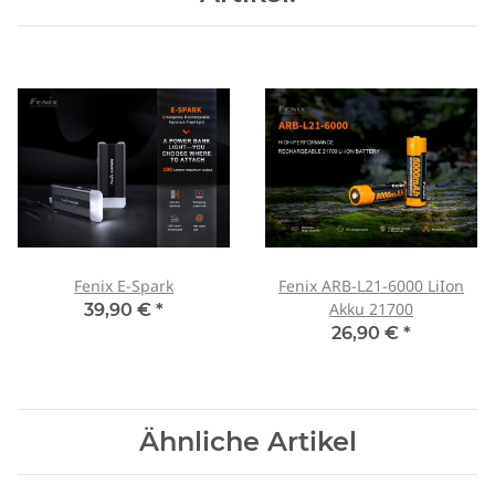
Fenix E-Spark
Fenix ARB-L21-6000 LiIon
Akku 21700
39,90 €
*
26,90 €
*
Ähnliche Artikel