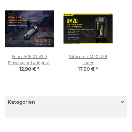
Fenix ARE-X1 V2.0
Nitecore UM20 USB
Einschacht-Ladegerät
Lader
für 18650 und 26650
12,90 €
*
17,90 €
*
Kategorien