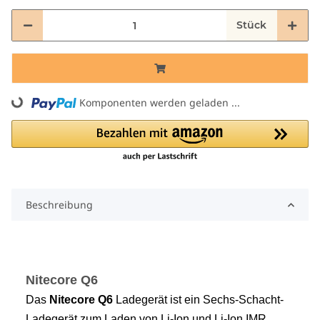
Stück
ing...
Komponenten werden geladen ...
Beschreibung
Nitecore Q6
Das
Nitecore Q6
Ladegerät ist ein Sechs-Schacht-
Ladegerät zum Laden von Li-Ion und Li-Ion IMR