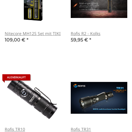
Nitecore MH12S Set mit TIKI
Rofis R2 - Kolks
109,00 €
*
59,95 €
*
AUSVERKAUFT
Rofis TR10
Rofis TR31