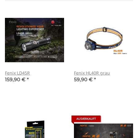
Fenix LD45R
Fenix HL40R grau
159,90 €
*
59,90 €
*
AUSVERKAUFT