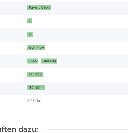
Forward Clicky
2
ja
high > low
154,5
(100-150)
27 / 27,3
(50-100m)
0,10
kg
ften dazu: