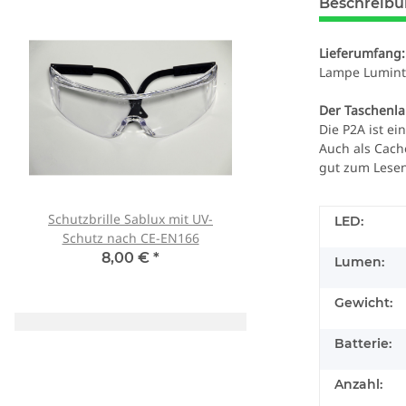
Beschreib
Lieferumfang:
Lampe Luminto
Der Taschenl
Die P2A ist ei
Auch als Cach
gut zum Lesen
Schutzbrille Sablux mit UV-
Tank007 TK-566 3W 
LED:
Schutz nach CE-EN166
365nm! + Spektralf
8,00 €
*
79,90 €
*
Lumen:
Gewicht:
Batterie:
Anzahl: