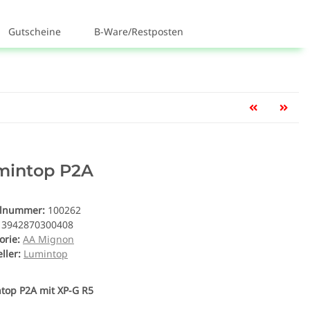
Gutscheine
B-Ware/Restposten
mintop P2A
elnummer:
100262
3942870300408
orie:
AA Mignon
ller:
Lumintop
top P2A mit XP-G R5