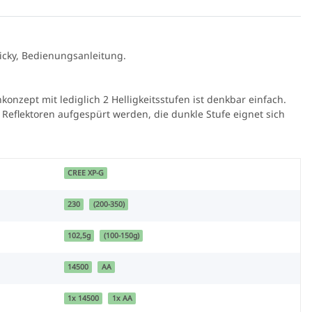
icky, Bedienungsanleitung.
konzept mit lediglich 2 Helligkeitsstufen ist denkbar einfach.
 Reflektoren aufgespürt werden, die dunkle Stufe eignet sich
K-566 3W UV LED
CREE XP-G
Spektralfilter
,90 €
*
230
(200-350)
102,5g
(100-150g)
14500
AA
1x 14500
1x AA