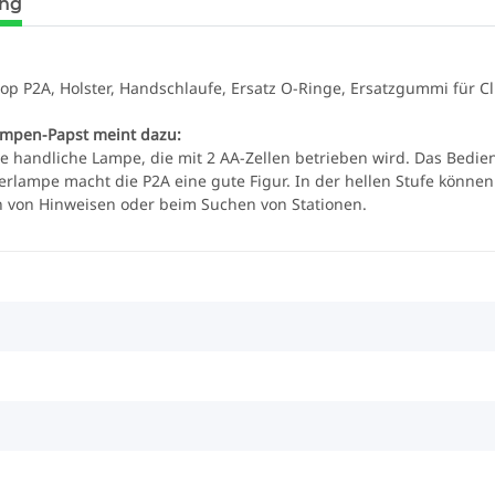
ung
p P2A, Holster, Handschlaufe, Ersatz O-Ringe, Ersatzgummi für Cl
ampen-Papst meint dazu:
ne handliche Lampe, die mit 2 AA-Zellen betrieben wird. Das Bedien
erlampe macht die P2A eine gute Figur. In der hellen Stufe können
 von Hinweisen oder beim Suchen von Stationen.
UV LED
Schutzbrille Sablux mit UV-
Tank007 T
ilter
Schutz nach CE-EN166
365nm! + 
8,00 €
*
79