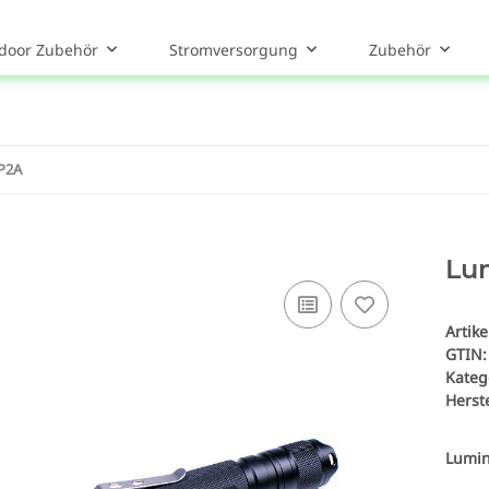
door Zubehör
Stromversorgung
Zubehör
P2A
Lu
Artik
GTIN:
Kateg
Herste
Lumin