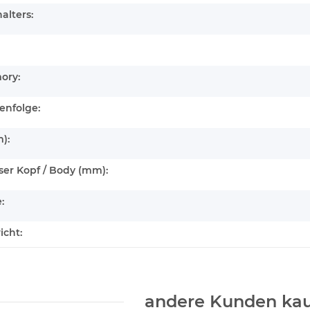
alters:
ory:
enfolge:
):
er Kopf / Body (mm):
:
icht:
andere Kunden kau