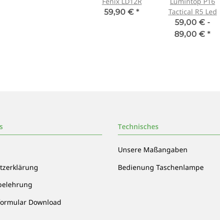
Fenix LD12R
Lumintop P16
Tactical R5 Led
59,90 €
*
59,00 € -
89,00 €
*
s
Technisches
Unsere Maßangaben
tzerklärung
Bedienung Taschenlampe
belehrung
formular Download