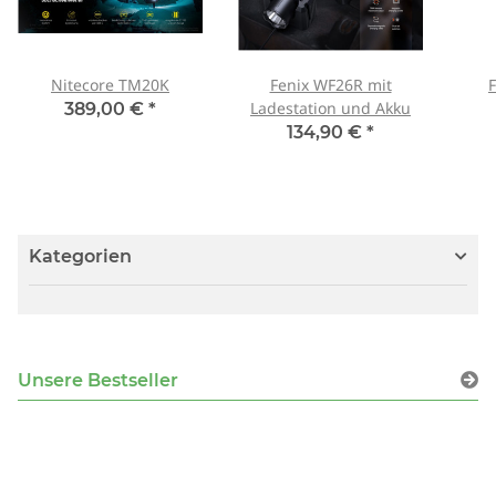
Nitecore TM20K
Fenix WF26R mit
Ladestation und Akku
389,00 €
*
134,90 €
*
Kategorien
Unsere Bestseller