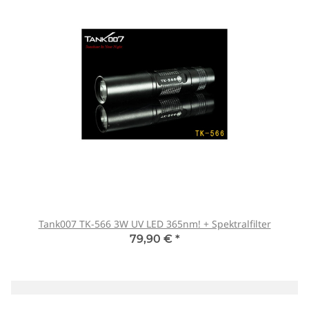
Tank007 TK-566 3W UV LED 365nm! + Spektralfilter
79,90 €
*