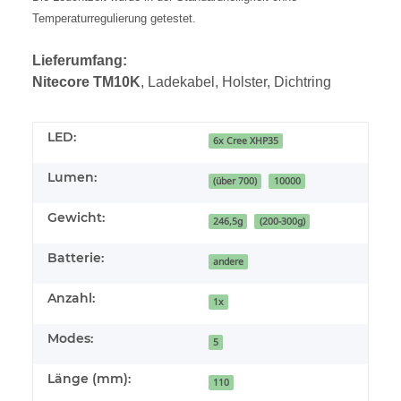
Temperaturregulierung getestet.
Lieferumfang:
Nitecore TM10K
, Ladekabel, Holster, Dichtring
LED:
6x Cree XHP35
Lumen:
(über 700)
10000
Gewicht:
246,5g
(200-300g)
Batterie:
andere
Anzahl:
1x
Modes:
5
Länge (mm):
110