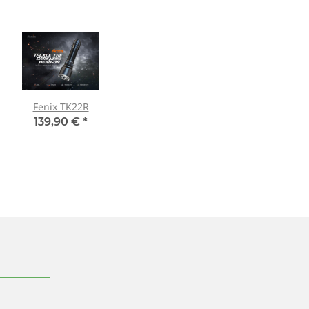
Fenix TK22R
139,90 €
*