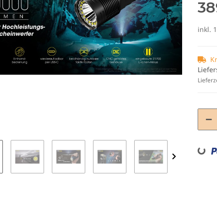
38
inkl. 
K
Liefer
Lieferz
Loadin