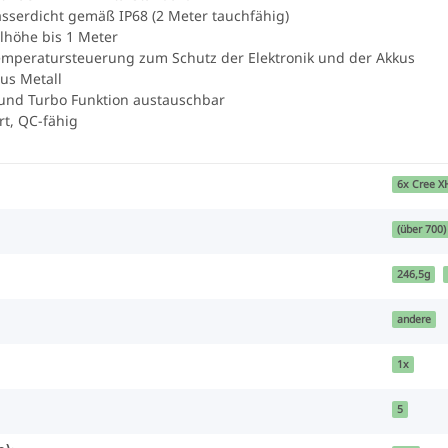
sserdicht gemäß IP68 (2 Meter tauchfähig)
llhöhe bis 1 Meter
Temperatursteuerung zum Schutz der Elektronik und der Akkus
aus Metall
und Turbo Funktion austauschbar
t, QC-fähig
6x Cree X
(über 700)
246,5g
andere
1x
5