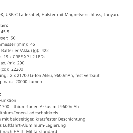
K, USB-C Ladekabel, Holster mit Magnetverschluss, Lanyard
ten:
145,5
ser: 50
messer (mm): 45
Batterien/Akku) (g): 422
1: 19 x CREE XP-L2 LEDs
ax. (m): 290
 (cd): 22200
ng: 2 x 21700 Li-Ion Akku, 9600mAh, fest verbaut
ng max.: 20000 Lumen
:
Funktion
21700 Lithium-Ionen Akkus mit 9600mAh
Lithium-Ionen-Ladeschaltkreis
 mit beidseitiger, kratzfester Beschichtung
us Luftfahrt-Aluminium-Legierung
t nach HA III Militärstandard