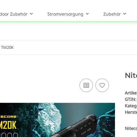
door Zubehör
Stromversorgung
Zubehör
e TM20K
Ni
Artik
GTIN:
Kateg
Herste
Nitec