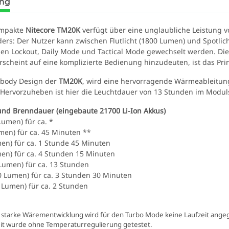
ung
ompakte
Nitecore TM20K
verfügt über eine unglaubliche Leistung 
ers: Der Nutzer kann zwischen Flutlicht (1800 Lumen) und Spotli
hen Lockout, Daily Mode und Tactical Mode gewechselt werden. Die 
erscheint auf eine komplizierte Bedienung hinzudeuten, ist das Pr
ibody Design der
TM20K
, wird eine hervorragende Wärmeableitung 
 Hervorzuheben ist hier die Leuchtdauer von 13 Stunden im Modul
und Brenndauer (eingebaute 21700 Li-Ion Akkus)
Lumen) für ca. *
UV LED
Schutzbrille Sablux mit UV-
Tank007 T
men) für ca. 45 Minuten **
ilter
Schutz nach CE-EN166
365nm! + 
en) für ca. 1 Stunde 45 Minuten
8,00 €
*
79
en) für ca. 4 Stunden 15 Minuten
 Lumen) für ca. 13 Stunden
00 Lumen) für ca. 3 Stunden 30 Minuten
0 Lumen) für ca. 2 Stunden
 starke Wärementwicklung wird für den Turbo Mode keine Laufzeit ang
eit wurde ohne Temperaturregulierung getestet.