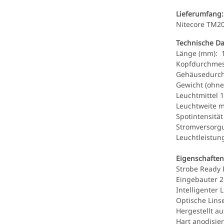
Lieferumfang:
Nitecore TM20
Technische Da
Länge (mm): 
Kopfdurchmes
Gehäusedurch
Gewicht (ohne 
Leuchtmittel 
Leuchtweite m
Spotintensität
Stromversorgu
Leuchtleistu
Eigenschaften
Strobe Ready 
Eingebauter 
Intelligenter 
Optische Linse
Hergestellt a
Hart anodisier