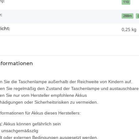
):
110
:
288m
icht:
0,25
kg
informationen
 Sie die Taschenlampe außerhalb der Reichweite von Kindern auf.
en Sie regelmäßig den Zustand der Taschenlampe und austauschbaren 
n Sie nur vom Hersteller empfohlene Akkus
ädigungen oder Sicherheitsrisiken zu vermeiden.
nformationen für Akkus dieses Herstellers:
:
Akkus können gefährlich sein
e unsachgemä&szlig
t oder externen Bedingungen ausgesetzt werden.