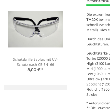
Beschreib
Die extrem k
TM20K
besond
schnell zwisc
Metall). Dies 
Durch das Un
Leuchtstufen.
Leuchtstärke 
Turbo (20000 
Schutzbrille Sablux mit UV-
Tank007 TK-566 3W 
High (3100 Lu
Schutz nach CE-EN166
365nm! + Spektralf
Mid (1900 Lum
8,00 €
*
79,90 €
*
Low (1050 Lum
Ultralow (320
Spotlicht (12
Flutlicht (180
Strobe
* Aufgrund der
** Die Leuchtz