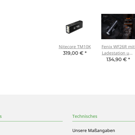
Nitecore TM10K
Fenix WF26R mit
Ladestation und
319,00 €
*
Akku
134,90 €
*
s
Technisches
Unsere Maßangaben