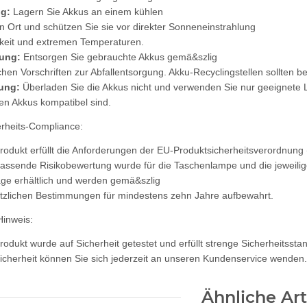
g:
Lagern Sie Akkus an einem kühlen
n Ort und schützen Sie sie vor direkter Sonneneinstrahlung
keit und extremen Temperaturen.
ung:
Entsorgen Sie gebrauchte Akkus gemä&szlig
ichen Vorschriften zur Abfallentsorgung. Akku-Recyclingstellen sollten 
ung:
Überladen Sie die Akkus nicht und verwenden Sie nur geeignete
den Akkus kompatibel sind.
erheits-Compliance:
rodukt erfüllt die Anforderungen der EU-Produktsicherheitsverordnung
assende Risikobewertung wurde für die Taschenlampe und die jeweili
age erhältlich und werden gemä&szlig
tzlichen Bestimmungen für mindestens zehn Jahre aufbewahrt.
Hinweis:
rodukt wurde auf Sicherheit getestet und erfüllt strenge Sicherheitsst
icherheit können Sie sich jederzeit an unseren Kundenservice wenden.
Ähnliche Art