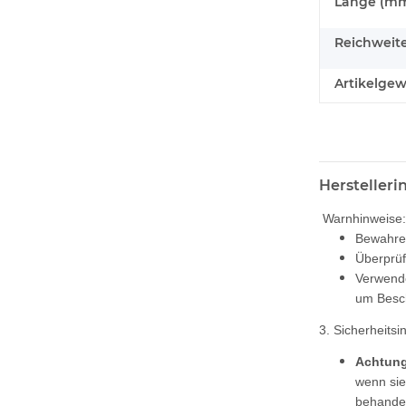
Länge (mm
Reichweite
Artikelgew
Hersteller
Warnhinweise:
Bewahren
Überprüf
Verwende
um Besch
3. Sicherheitsi
Achtung
wenn si
behandel