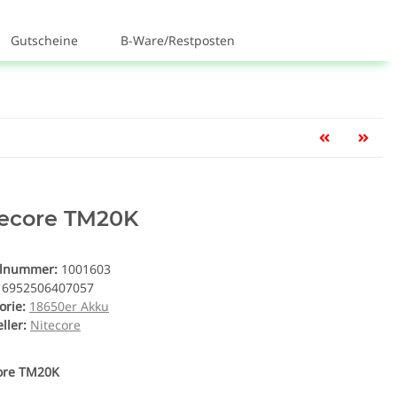
Gutscheine
B-Ware/Restposten
tecore TM20K
elnummer:
1001603
6952506407057
orie:
18650er Akku
ller:
Nitecore
ore TM20K