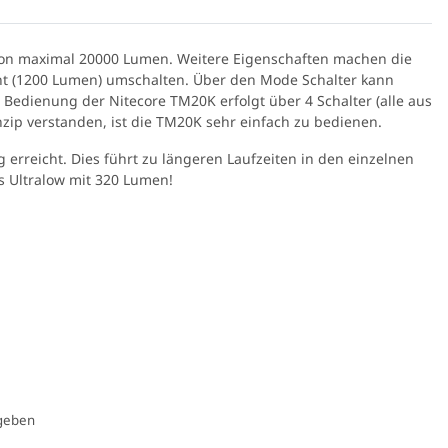
von maximal 20000 Lumen. Weitere Eigenschaften machen die
cht (1200 Lumen) umschalten. Über den Mode Schalter kann
Bedienung der Nitecore TM20K erfolgt über 4 Schalter (alle aus
inzip verstanden, ist die TM20K sehr einfach zu bedienen.
erreicht. Dies führt zu längeren Laufzeiten in den einzelnen
s Ultralow mit 320 Lumen!
K-566 3W UV LED
Spektralfilter
,90 €
*
egeben