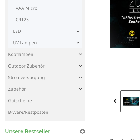
AAA Micro
CR123
LED
UV Lampen
Kopflampen
Outdoor Zubehör
Stromversorgung
Zubehör
Gutscheine
B-Ware/Restposten
Unsere Bestseller