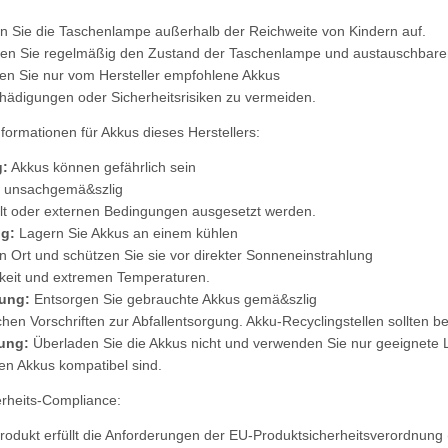
 Sie die Taschenlampe außerhalb der Reichweite von Kindern auf.
en Sie regelmäßig den Zustand der Taschenlampe und austauschbaren 
n Sie nur vom Hersteller empfohlene Akkus
ädigungen oder Sicherheitsrisiken zu vermeiden.
nformationen für Akkus dieses Herstellers:
:
Akkus können gefährlich sein
e unsachgemä&szlig
t oder externen Bedingungen ausgesetzt werden.
g:
Lagern Sie Akkus an einem kühlen
n Ort und schützen Sie sie vor direkter Sonneneinstrahlung
keit und extremen Temperaturen.
ung:
Entsorgen Sie gebrauchte Akkus gemä&szlig
ichen Vorschriften zur Abfallentsorgung. Akku-Recyclingstellen sollten 
ung:
Überladen Sie die Akkus nicht und verwenden Sie nur geeignete
den Akkus kompatibel sind.
erheits-Compliance:
rodukt erfüllt die Anforderungen der EU-Produktsicherheitsverordnung