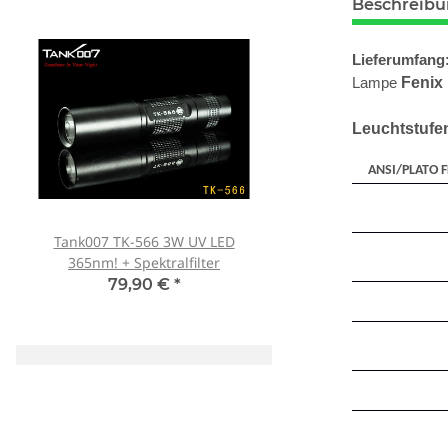
Beschreib
Lieferumfang
Lampe
Fenix
Leuchtstufe
ANSI/PLATO F
Tank007 TK-566 3W UV LED
Schutzbrille Sablux 
365nm! + Spektralfilter
Schutz nach CE-E
79,90 €
*
8,00 €
*