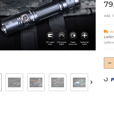
79
inkl. 
K
Liefer
Lieferz
Loading...