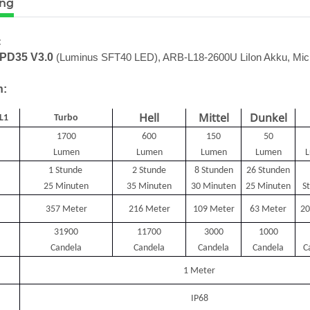
ung
:
 PD35 V3.0
(Luminus SFT40 LED), ARB-L18-2600U LiIon Akku, Micr
n:
Hell
Mittel
Dunkel
L1
Turbo
1700
600
150
50
Lumen
Lumen
Lumen
Lumen
mit UV-
Tank007 TK-566 3W UV LED
Schutzbrill
1 Stunde
2 Stunde
8 Stunden
26 Stunden
N166
365nm! + Spektralfilter
Schutz 
25 Minuten
35 Minuten
30 Minuten
25 Minuten
S
79,90 €
*
8
357 Meter
216 Meter
109 Meter
63 Meter
20
31900
11700
3000
1000
Candela
Candela
Candela
Candela
C
1 Meter
IP68