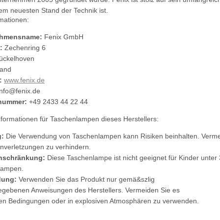
dem neuesten Stand der Technik ist.
rmationen:
ehmensname:
Fenix GmbH
:
Zechenring 6
ückelhoven
land
:
www.fenix.de
info@fenix.de
nummer:
+49 2433 44 22 44
informationen für Taschenlampen dieses Herstellers:
:
Die Verwendung von Taschenlampen kann Risiken beinhalten. Vermeid
verletzungen zu verhindern.
inschränkung:
Diese Taschenlampe ist nicht geeignet für Kinder unter
lampen.
dung:
Verwenden Sie das Produkt nur gemä&szlig
gebenen Anweisungen des Herstellers. Vermeiden Sie es
en Bedingungen oder in explosiven Atmosphären zu verwenden.