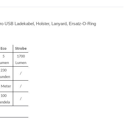
o USB Ladekabel, Holster, Lanyard, Ersatz-O-Ring
Eco
Strobe
5
1700
Lumen
Lumen
e Sablux mit UV-
230
/
nach CE-EN166
tunden
,00 €
*
 Meter
/
100
/
andela