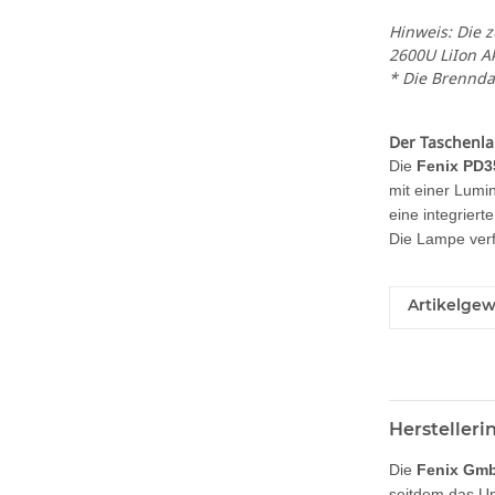
Hinweis: Die 
2600U LiIon A
* Die Brennda
Der Taschenl
Die
Fenix PD3
mit einer Lumi
eine integriert
Die Lampe verf
Artikelgew
Hersteller
Die
Fenix Gm
seitdem das Un