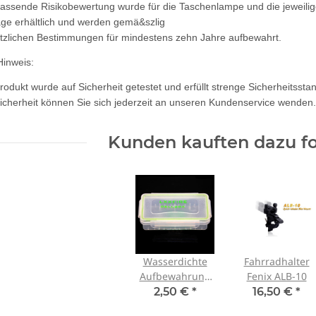
assende Risikobewertung wurde für die Taschenlampe und die jeweili
age erhältlich und werden gemä&szlig
tzlichen Bestimmungen für mindestens zehn Jahre aufbewahrt.
Hinweis:
rodukt wurde auf Sicherheit getestet und erfüllt strenge Sicherheitsst
icherheit können Sie sich jederzeit an unseren Kundenservice wenden.
Kunden kauften dazu fo
Wasserdichte
Fahrradhalter
Aufbewahrung
Fenix ALB-10
für 2x18650er
2,50 €
*
16,50 €
*
(Batteriebox)