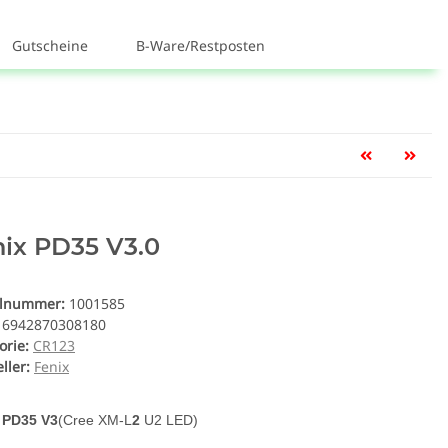
Gutscheine
B-Ware/Restposten
ix PD35 V3.0
elnummer:
1001585
6942870308180
orie:
CR123
ller:
Fenix
 PD35 V3
(Cree XM-L
2
U2 LED)