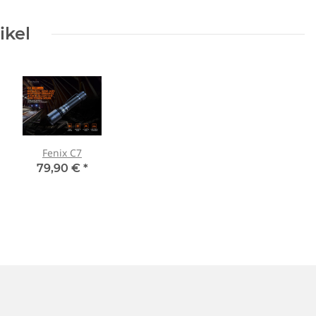
ikel
Fenix C7
79,90 €
*