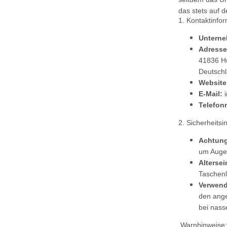
das stets auf 
1. Kontaktinfo
Untern
Adresse
41836 H
Deutsch
Website
E-Mail:
Telefon
2. Sicherheits
Achtung
um Augen
Alterse
Taschen
Verwen
den ange
bei nass
Warnhinweise: