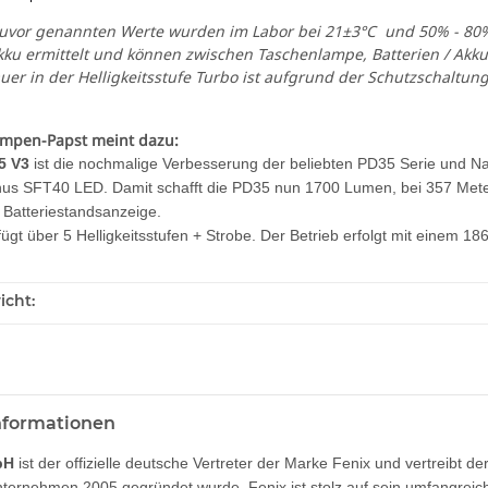
zuvor genannten Werte wurden im Labor bei 21±3°C und 50% - 80%
kku ermittelt und können zwischen Taschenlampe, Batterien / A
uer in der Helligkeitsstufe Turbo ist aufgrund der Schutzschaltung
ampen-Papst meint dazu:
5 V3
ist die nochmalige Verbesserung der beliebten PD35 Serie und 
nus SFT40 LED. Damit schafft die PD35 nun 1700 Lumen, bei 357 Metern
e Batteriestandsanzeige.
ügt über 5 Helligkeitsstufen + Strobe. Der Betrieb erfolgt mit einem 
icht:
informationen
bH
ist der offizielle deutsche Vertreter der Marke Fenix und vertreibt d
ternehmen 2005 gegründet wurde. Fenix ist stolz auf sein umfangre