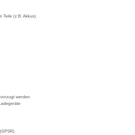
Teile (z.B. Akkus).
bevorzugt werden.
 Ladegeräte
 (GPSR).