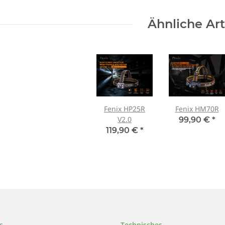
Ähnliche Art
Fenix HP25R
Fenix HM70R
V2.0
99,90 €
*
119,90 €
*
s
Technisches