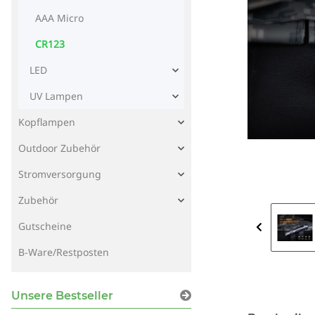
AAA Micro
CR123
LED
UV Lampen
Kopflampen
Outdoor Zubehör
Stromversorgung
Zubehör
Gutscheine
B-Ware/Restposten
Unsere Bestseller