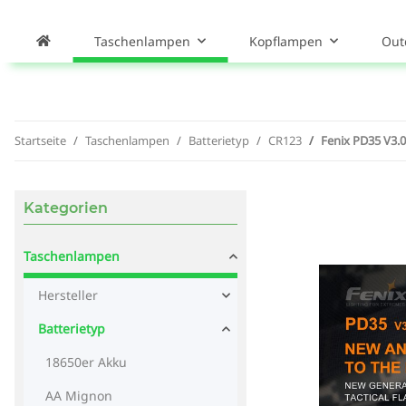
Taschenlampen
Kopflampen
Out
Startseite
Taschenlampen
Batterietyp
CR123
Fenix PD35 V3.0
Kategorien
Taschenlampen
Hersteller
Batterietyp
18650er Akku
AA Mignon