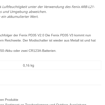
 Luftfeuchtigkeit unter der Verwendung des Fenix ARB-L21-
kkus und Umgebung abweichen.
 ein akkumulierter Wert.
Nachfolger der Fenix PD35 V2.0 Die Fenix PD35 V3 kommt nun
 Reichweite. Der Modischalter ist wieder aus Metall ist und hat
18650-Akku oder zwei CR123A-Batterien.
0,16
kg
eren Produkte
iches Sortiment an Taschenlampen und Outdoor-Ausrüstung