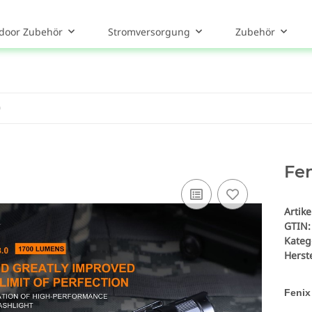
door Zubehör
Stromversorgung
Zubehör
Fen
Artik
GTIN:
Kateg
Herste
Fenix