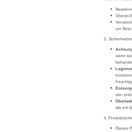
Bewahren
Überprüf
Verwende
um Besch
3. Sicherheitsi
Achtung
wenn si
behandel
Lagerun
trockene
Feuchtig
Entsorg
den örtl
Überlad
die mit 
4. Produktsich
Dieses P