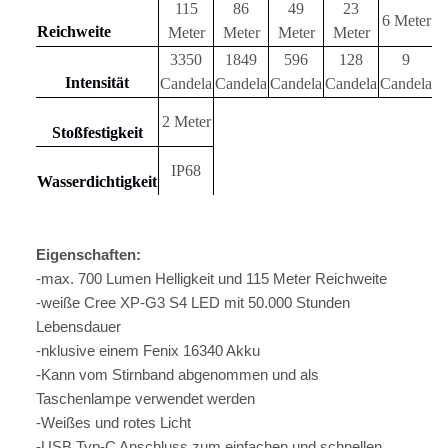
115
86
49
23
6 Meter
6
Reichweite
Meter
Meter
Meter
Meter
3350
1849
596
128
9
Intensität
Candela
Candela
Candela
Candela
Candela
C
2 Meter
Stoßfestigkeit
IP68
Wasserdichtigkeit
Eigenschaften:
-max. 700 Lumen Helligkeit und 115 Meter Reichweite
-weiße Cree XP-G3 S4 LED mit 50.000 Stunden
Lebensdauer
-nklusive einem Fenix 16340 Akku
-Kann vom Stirnband abgenommen und als
Taschenlampe verwendet werden
-Weißes und rotes Licht
-USB Typ-C Anschluss zum einfachen und schnellen