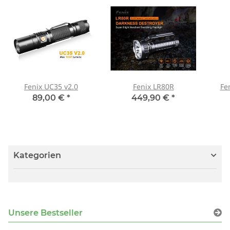
Fenix UC35 v2.0
Fenix LR80R
Fe
89,00 €
*
449,90 €
*
Kategorien
Unsere Bestseller