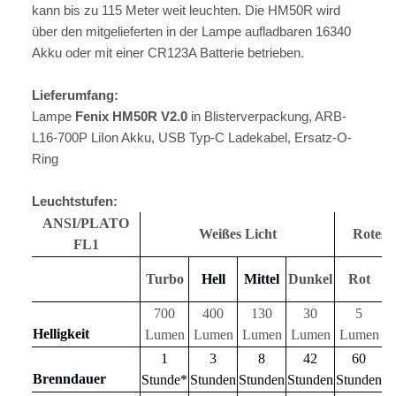
kann bis zu 115 Meter weit leuchten. Die HM50R wird
über den mitgelieferten in der Lampe aufladbaren 16340
Akku oder mit einer CR123A Batterie betrieben.
Lieferumfang:
Lampe
Fenix HM50R V2.0
in Blisterverpackung, ARB-
L16-700P LiIon Akku, USB Typ-C Ladekabel, Ersatz-O-
Ring
Leuchtstufen:
ANSI/PLATO
Weißes Licht
Rotes 
FL1
Turbo
Hell
Mittel
Dunkel
Rot
b
700
400
130
30
5
5
Helligkeit
Lumen
Lumen
Lumen
Lumen
Lumen
1
3
8
42
60
Brenndauer
Stunde*
Stunden
Stunden
Stunden
Stunden
S