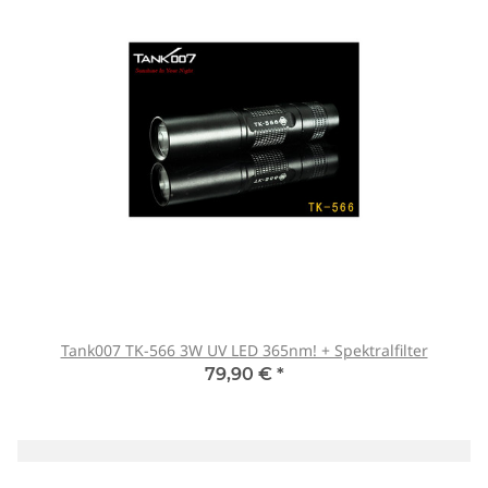
Tank007 TK-566 3W UV LED 365nm! + Spektralfilter
79,90 €
*