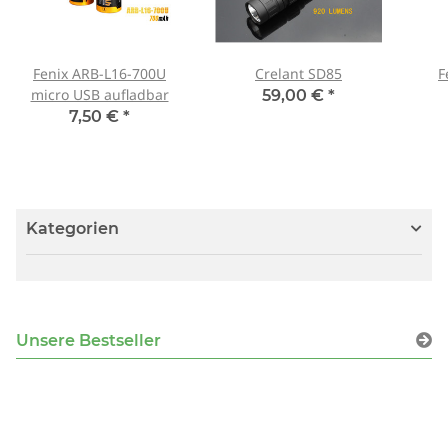
Fenix ARB-L16-700U
Crelant SD85
F
micro USB aufladbar
59,00 €
*
7,50 €
*
Kategorien
Unsere Bestseller