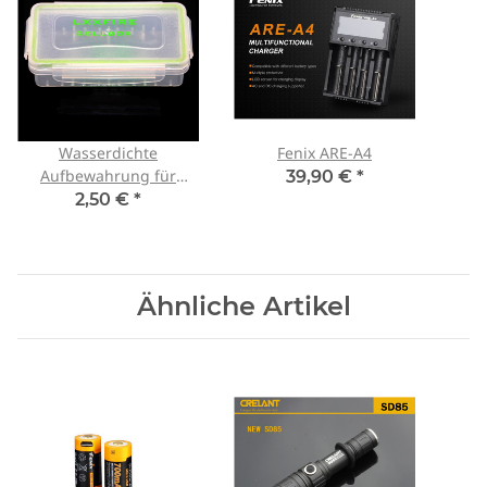
Wasserdichte
Fenix ARE-A4
Aufbewahrung für
39,90 €
*
2x18650er (Batteriebox)
2,50 €
*
Ähnliche Artikel