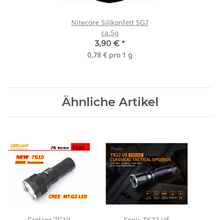
Nitecore Silikonfett SG7
ca.5g
3,90 €
*
0,78 € pro 1 g
Ähnliche Artikel
Crelant 7G10
Fenix TK22 UE