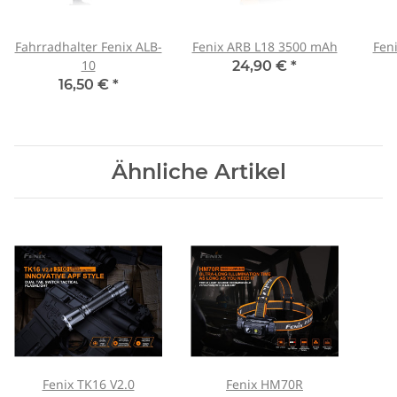
Fahrradhalter Fenix ALB-
Fenix ARB L18 3500 mAh
Fen
10
24,90 €
*
16,50 €
*
Ähnliche Artikel
Fenix TK16 V2.0
Fenix HM70R