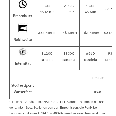
2 Std.
2
Std.
4
Std.
38
Std
15 Min.*
55
Min
45
Min
Brenndauer
353 Meter
278
Meter
163
Meter
60
Met
Reichweite
31200
19300
6680
930
candela
candela
candela
candel
Intensität
1 meter
Stoßfestigkeit
Wasserfest
IP68
*Hinweis: Gemäß dem ANSI/PLATO FL1-Standard stammen die oben
genannten Spezifikationen von den Ergebnissen, die Fenix bei
Labortests mit einer ARB-L18-3400-Batterie bei einer Temperatur von