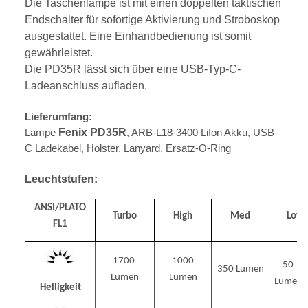
Die Taschenlampe ist mit einen doppelten taktischen
Endschalter für sofortige Aktivierung und Stroboskop
ausgestattet. Eine Einhandbedienung ist somit
gewährleistet.
Die PD35R lässt sich über eine USB-Typ-C-
Ladeanschluss aufladen.
Lieferumfang:
Lampe
Fenix PD35R
, ARB-L18-3400 LiIon Akku, USB-
C Ladekabel, Holster, Lanyard, Ersatz-O-Ring
Leuchtstufen:
ANSI/PLATO
Turbo
High
Med
Low
FL1
1700
1000
50
350
Lumen
Lumen
Lumen
Lumen
Helligkeit