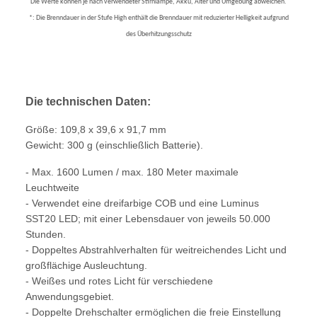
Die Werte können je nach verwendeter Stirnlampe, Akku, Alter und Umgebung abweichen.
*: Die Brenndauer in der Stufe High enthält die Brenndauer mit reduzierter Helligkeit aufgrund
des Überhitzungsschutz
Die technischen Daten:
Größe: 109,8 x 39,6 x 91,7 mm
Gewicht: 300 g (einschließlich Batterie).
- Max. 1600 Lumen / max. 180 Meter maximale
Leuchtweite
- Verwendet eine dreifarbige COB und eine Luminus
SST20 LED; mit einer Lebensdauer von jeweils 50.000
Stunden.
- Doppeltes Abstrahlverhalten für weitreichendes Licht und
großflächige Ausleuchtung.
- Weißes und rotes Licht für verschiedene
Anwendungsgebiet.
- Doppelte Drehschalter ermöglichen die freie Einstellung