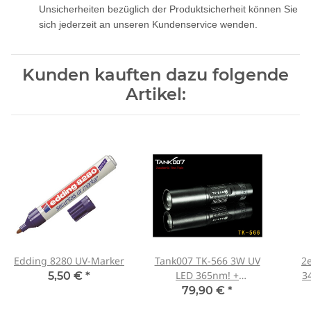
Unsicherheiten bezüglich der Produktsicherheit können Sie
sich jederzeit an unseren Kundenservice wenden.
Kunden kauften dazu folgende
Artikel:
Edding 8280 UV-Marker
Tank007 TK-566 3W UV
2
LED 365nm! +
3
5,50 €
*
Spektralfilter
1
79,90 €
*