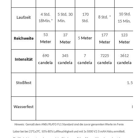
10
Std.
4 Std.
5 Std. 30
170
8
Std.
*
Laufzeit
18Min.*
Min.
Std.
15 Min.
53
37
177
123
5
Meter
Reichweite
Meter
Meter
Meter
Meter
690
345
7
7225
3612
Intensität
candela
candela
candela
candela
candela
Stoßfest
1.5
M
Wasserfest
IP
Hinweis: Gemäß dem ANSI/PLATO FL1 Standard sind die zuvor genannten Werte im Fenix
Labor bei bei 21°C±3°C, 50%-80% Luftfeuchtigkeit und mit 1x 5000 V2.0 mAH Akku ermittelt.