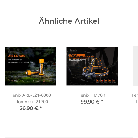
Ähnliche Artikel
Fenix ARB-L21-6000
Fenix HM70R
Fe
LiIon Akku 21700
99,90 €
*
26,90 €
*