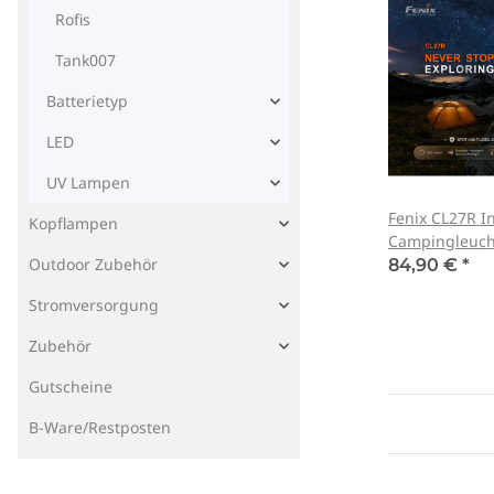
Rofis
Tank007
Batterietyp
LED
UV Lampen
Fenix CL27R I
Kopflampen
Campingleuch
Outdoor Zubehör
84,90 €
*
Stromversorgung
Zubehör
Gutscheine
B-Ware/Restposten