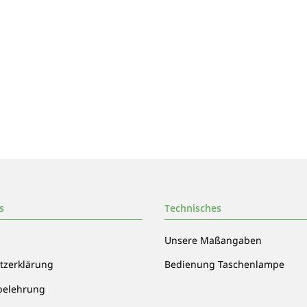
mit UV-
Tank007 TK-566 3W UV LED
Schutzbrill
N166
365nm! + Spektralfilter
Schutz 
79,90 €
*
8
s
Technisches
Unsere Maßangaben
tzerklärung
Bedienung Taschenlampe
belehrung