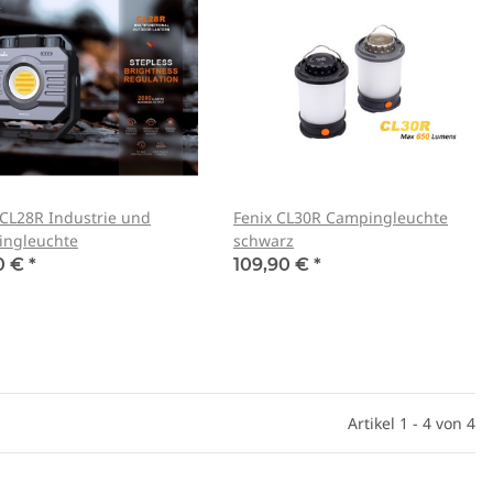
 CL28R Industrie und
Fenix CL30R Campingleuchte
ngleuchte
schwarz
0 €
*
109,90 €
*
Artikel 1 - 4 von 4