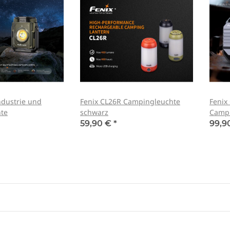
ndustrie und
Fenix CL26R Campingleuchte
Fenix
te
schwarz
Campi
59,90 €
*
99,9