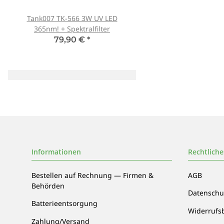
Tank007 TK-566 3W UV LED
Schutzbrille Sablux 
365nm! + Spektralfilter
Schutz nach CE-E
79,90 €
*
8,00 €
*
Informationen
Rechtliche
Bestellen auf Rechnung — Firmen &
AGB
Behörden
Datenschu
Batterieentsorgung
Widerrufs
Zahlung/Versand