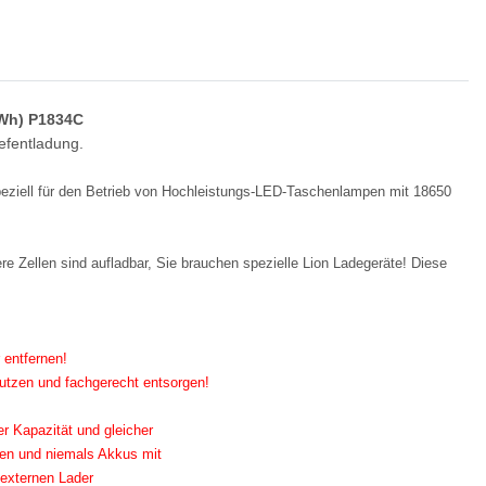
8Wh) P1834C
e Sablux mit UV-
efentladung.
nach CE-EN166
,00 €
*
peziell für den Betrieb von Hochleistungs-LED-Taschenlampen mit 18650
e Zellen sind aufladbar, Sie brauchen spezielle Lion Ladegeräte! Diese
 entfernen!
 nutzen und fachgerecht entsorgen!
er Kapazität und gleicher
en und niemals Akkus mit
externen Lader