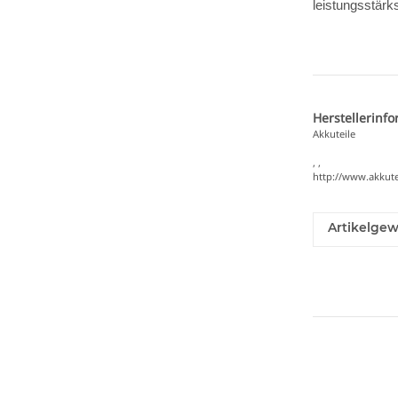
leistungsstär
Herstellerinf
Akkuteile
, ,
http://www.akkute
Artikelgew