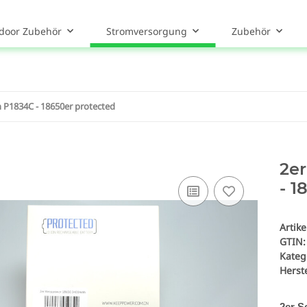
door Zubehör
Stromversorgung
Zubehör
P1834C - 18650er protected
2e
- 1
Artik
GTIN:
Kateg
Herste
2er S