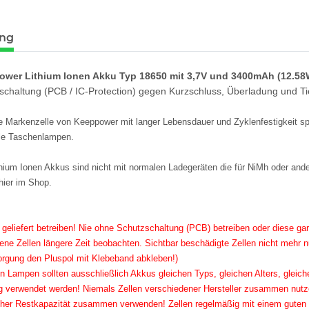
ung
power Lithium Ionen Akku Typ 18650 mit 3,7V und 3400mAh
(12.5
mit UV-
Tank007 TK-566 3W UV LED
Schutzbrill
schaltung (PCB / IC-Protection) gegen Kurzschluss, Überladung und Ti
N166
365nm! + Spektralfilter
Schutz 
79,90 €
*
8
e Markenzelle von Keeppower mit langer Lebensdauer und Zyklenfestigkeit s
alle Taschenlampen.
hium Ionen Akkus sind nicht mit normalen Ladegeräten die für NiMh oder ander
hier im Shop.
e geliefert betreiben! Nie ohne Schutzschaltung (PCB) betreiben oder diese gar
lene Zellen längere Zeit beobachten. Sichtbar beschädigte Zellen nicht mehr
gung den Pluspol mit Klebeband abkleben!)
en Lampen sollten ausschließlich Akkus gleichen Typs, gleichen Alters, gleich
erwendet werden! Niemals Zellen verschiedener Hersteller zusammen nutz
er Restkapazität zusammen verwenden! Zellen regelmäßig mit einem guten 