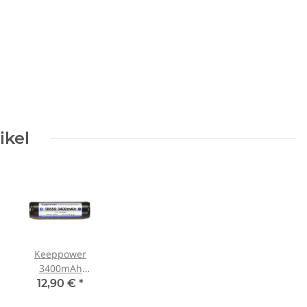
ikel
Keeppower
3400mAh
18650er
12,90 €
*
protected