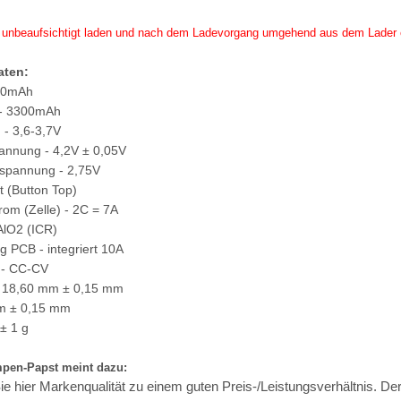
ie unbeaufsichtigt laden und nach dem Ladevorgang umgehend aus dem Lader
aten:
400mAh
 - 3300mAh
- 3,6-3,7V
annung - 4,2V ± 0,05V
sspannung - 2,75V
t (Button Top)
rom (Zelle) - 2C = 7A
AlO2 (ICR)
g PCB - integriert 10A
 - CC-CV
 18,60 mm ± 0,15 mm
m ± 0,15 mm
± 1 g
pen-Papst meint dazu:
Sie hier Markenqualität zu einem guten Preis-/Leistungsverhältnis. 