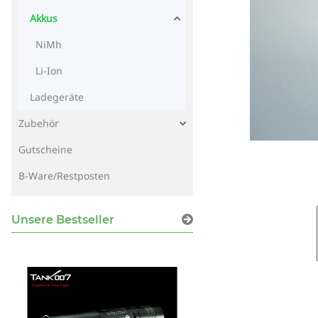
Akkus
NiMh
Li-Ion
Ladegeräte
Zubehör
Gutscheine
B-Ware/Restposten
Unsere Bestseller