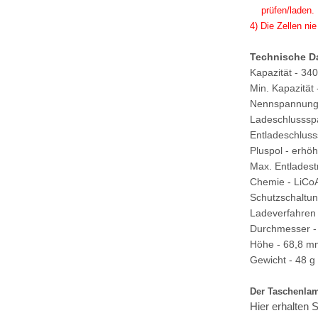
prüfen/laden.
4) Die Zellen n
Technische D
Kapazität - 3
Min. Kapazität
Nennspannung 
Ladeschlusssp
Entladeschlus
Pluspol - erhöh
Max. Entladest
Chemie - LiCo
Schutzschaltun
Ladeverfahren
Durchmesser -
Höhe - 68,8 m
Gewicht - 48 g 
Der Taschenlam
Hier erhalten 