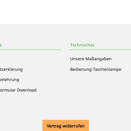
protected
(Samsung Zelle)
s
Technisches
Unsere Maßangaben
tzerklärung
Bedienung Taschenlampe
belehrung
formular Download
Vertrag widerrufen