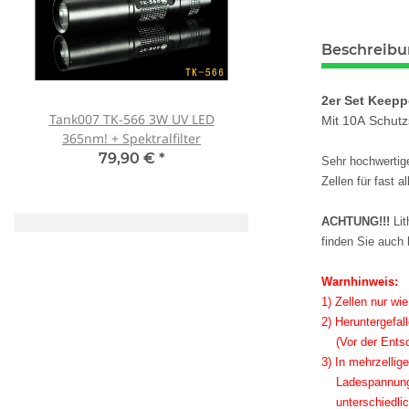
Beschreib
2er Set Keep
Tank007 TK-566 3W UV LED
Schutzbrille Sablux 
Mit 10A Schutz
365nm! + Spektralfilter
Schutz nach CE-E
79,90 €
*
8,00 €
*
Sehr hochwertig
Zellen für fast 
ACHTUNG!!!
Lit
finden Sie auch 
Warnhinweis:
1) Zellen nur wi
2) Heruntergefal
(Vor der Entsor
3) In mehrzellig
Ladespannung v
unterschiedlich