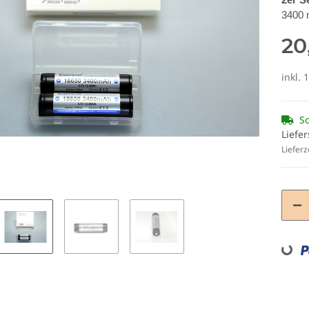
3400 
20
inkl. 
So
Liefer
Lieferz
Loading...