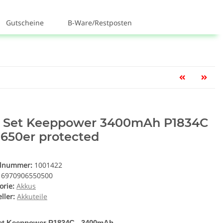
Gutscheine
B-Ware/Restposten
r Set Keeppower 3400mAh P1834C
8650er protected
elnummer:
1001422
6970906550500
orie:
Akkus
ller:
Akkuteile
et Keeppower P1834C - 3400mAh