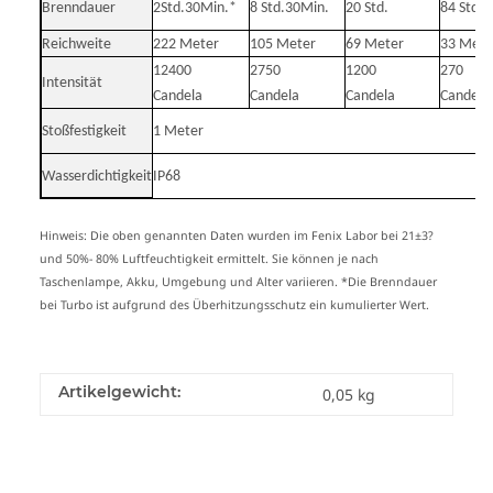
Brenndauer
2Std.30Min.*
8 Std.30Min.
20 Std.
84 Std.
Reichweite
222 Meter
105 Meter
69 Meter
33 Mete
12400
2750
1200
270
Intensität
Candela
Candela
Candela
Candela
Stoßfestigkeit
1 Meter
Wasserdichtigkeit
IP68
Hinweis: Die oben genannten Daten wurden im Fenix Labor bei 21±3?
und 50%- 80% Luftfeuchtigkeit ermittelt. Sie können je nach
Taschenlampe, Akku, Umgebung und Alter variieren. *Die Brenndauer
bei Turbo ist aufgrund des Überhitzungsschutz ein kumulierter Wert.
Artikelgewicht:
0,05
kg