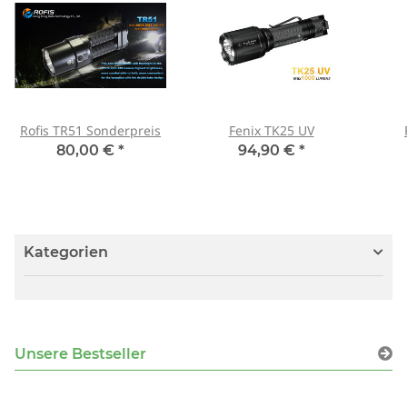
Rofis TR51 Sonderpreis
Fenix TK25 UV
80,00 €
*
94,90 €
*
Kategorien
Unsere Bestseller