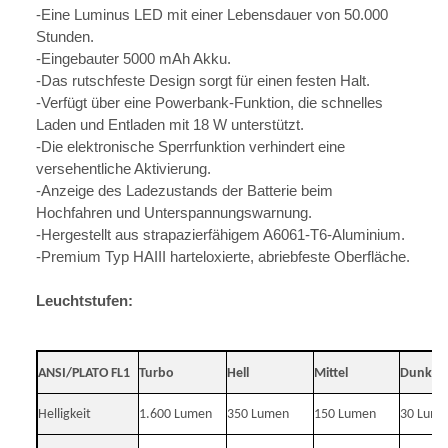
-Eine Luminus LED mit einer Lebensdauer von 50.000
Stunden.
-Eingebauter 5000 mAh Akku.
-Das rutschfeste Design sorgt für einen festen Halt.
-Verfügt über eine Powerbank-Funktion, die schnelles
Laden und Entladen mit 18 W unterstützt.
-Die elektronische Sperrfunktion verhindert eine
versehentliche Aktivierung.
-Anzeige des Ladezustands der Batterie beim
Hochfahren und Unterspannungswarnung.
-Hergestellt aus strapazierfähigem A6061-T6-Aluminium.
-Premium Typ HAIII harteloxierte, abriebfeste Oberfläche.
Leuchtstufen:
ANSI/PLATO FL1
Turbo
Hell
Mittel
Dunkel
Helligkeit
1.600 Lumen
350 Lumen
150 Lumen
30 Lum