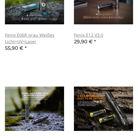
Fenix E06R grau Weißes
Fenix E12 V3.0
Licht+UV+Laser
29,90 €
*
55,90 €
*