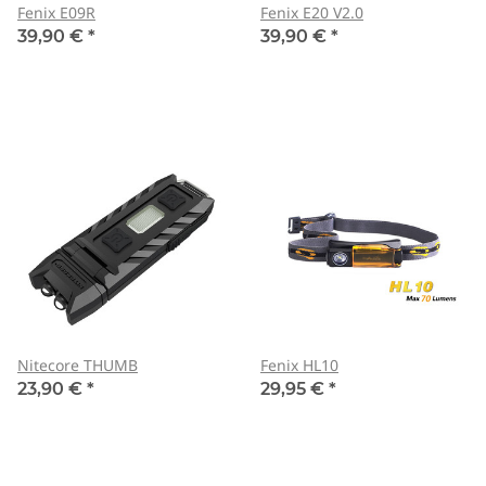
Fenix E09R
Fenix E20 V2.0
39,90 €
*
39,90 €
*
Nitecore THUMB
Fenix HL10
23,90 €
*
29,95 €
*