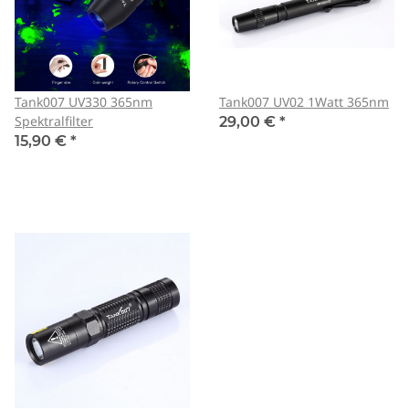
Tank007 UV330 365nm
Tank007 UV02 1Watt 365nm
Spektralfilter
29,00 €
*
15,90 €
*