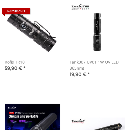
AUSVERKAUFT
Rofis TR10
Tank007 UV01 1W UV LED
365nm!
59,90 €
*
19,90 €
*