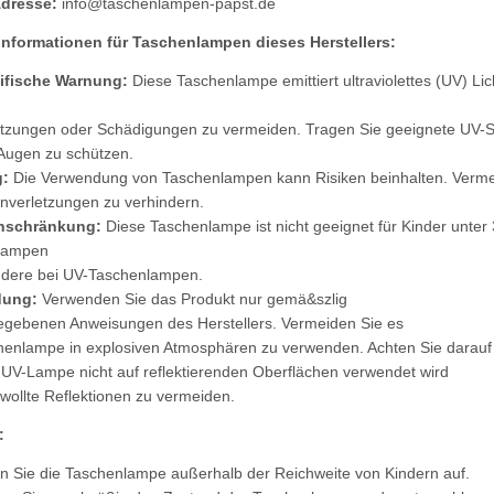
Adresse:
info@taschenlampen-papst.de
sinformationen für Taschenlampen dieses Herstellers:
ifische Warnung:
Diese Taschenlampe emittiert ultraviolettes (UV) Li
tzungen oder Schädigungen zu vermeiden. Tragen Sie geeignete UV-Sc
Augen zu schützen.
:
Die Verwendung von Taschenlampen kann Risiken beinhalten. Vermeid
verletzungen zu verhindern.
inschränkung:
Diese Taschenlampe ist nicht geeignet für Kinder unter
lampen
ndere bei UV-Taschenlampen.
dung:
Verwenden Sie das Produkt nur gemä&szlig
gebenen Anweisungen des Herstellers. Vermeiden Sie es
henlampe in explosiven Atmosphären zu verwenden. Achten Sie darauf
 UV-Lampe nicht auf reflektierenden Oberflächen verwendet wird
ollte Reflektionen zu vermeiden.
:
 Sie die Taschenlampe außerhalb der Reichweite von Kindern auf.