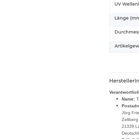
UV Wellen
Länge (mm
Durchmess
Artikelgew
Hersteller
Verantwortlic
Name:
T
Postadr
Jörg Fri
Zeltberg
21339 L
Deutsch