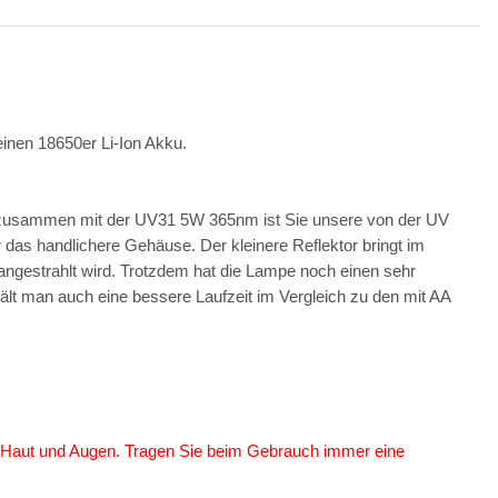
einen 18650er Li-Ion Akku.
 zusammen mit der UV31 5W 365nm ist Sie unsere von der UV
das handlichere Gehäuse. Der kleinere Reflektor bringt im
e Sablux mit UV-
angestrahlt wird. Trotzdem hat die Lampe noch einen sehr
nach CE-EN166
lt man auch eine bessere Laufzeit im Vergleich zu den mit AA
,00 €
*
 Haut und Augen. Tragen Sie beim Gebrauch immer eine