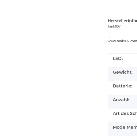
Herstellerinf
Tank007
, ,
www.tank007.com
LED:
Gewicht:
Batterie:
Anzahl:
Art des Sch
Mode Mem