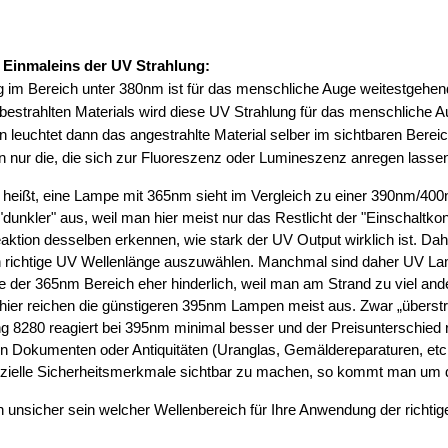
 Einmaleins der UV Strahlung:
 im Bereich unter 380nm ist für das menschliche Auge weitestgehen
estrahlten Materials wird diese UV Strahlung für das menschliche Au
n leuchtet dann das angestrahlte Material selber im sichtbaren Berei
n nur die, die sich zur Fluoreszenz oder Lumineszenz anregen lasse
eißt, eine Lampe mit 365nm sieht im Vergleich zu einer 390nm/400n
 "dunkler" aus, weil man hier meist nur das Restlicht der "Einschaltko
ktion desselben erkennen, wie stark der UV Output wirklich ist. Dah
h richtige UV Wellenlänge auszuwählen. Manchmal sind daher UV Lam
 der 365nm Bereich eher hinderlich, weil man am Strand zu viel and
ier reichen die günstigeren 395nm Lampen meist aus. Zwar „überstr
g 8280 reagiert bei 395nm minimal besser und der Preisunterschied re
n Dokumenten oder Antiquitäten (Uranglas, Gemäldereparaturen, etc
zielle Sicherheitsmerkmale sichtbar zu machen, so kommt man u
ch unsicher sein welcher Wellenbereich für Ihre Anwendung der richtige