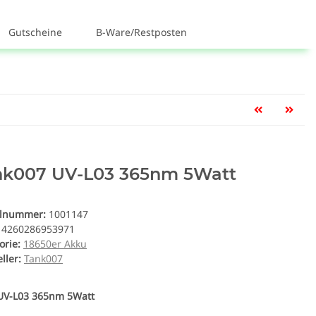
Gutscheine
B-Ware/Restposten
nk007 UV-L03 365nm 5Watt
elnummer:
1001147
4260286953971
orie:
18650er Akku
ller:
Tank007
UV-L03 365nm 5Watt