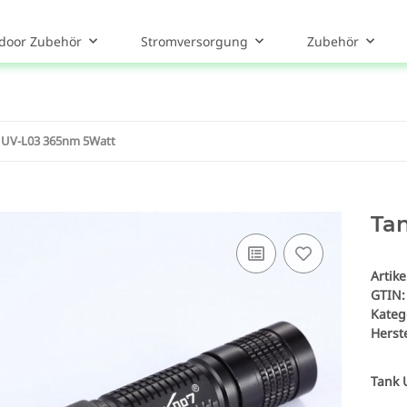
door Zubehör
Stromversorgung
Zubehör
 UV-L03 365nm 5Watt
Ta
Artik
GTIN:
Kateg
Herste
Tank 