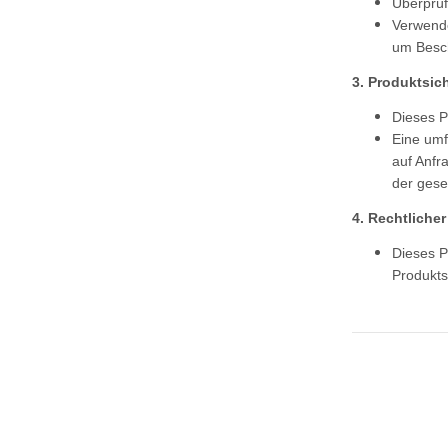
Überprüf
Verwende
um Besch
3. Produktsic
Dieses P
Eine umf
auf Anfr
der gese
4. Rechtlicher
Dieses P
Produkts