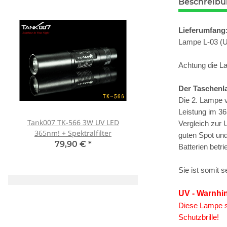
Beschreib
Lieferumfang
Lampe L-03 (U
Achtung die La
Der Taschenl
Die 2. Lampe 
Leistung im 36
Tank007 TK-566 3W UV LED
Schutzbrille Sablux 
Vergleich zur 
365nm! + Spektralfilter
Schutz nach CE-E
guten Spot und
79,90 €
*
8,00 €
*
Batterien bet
Sie ist somit 
UV - Warnhi
Diese Lampe s
Schutzbrille!