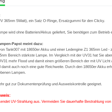
ung
:
V 365nm 5Watt), ein Satz O-Ringe, Ersatzgummi für den Clicky.
mpe wird ohne Batterien/Akkus geliefert, Sie benötigen zum Betrieb 
ampen-Papst meint dazu:
von Tank007 mit 18650er Akku und einer Ledengine Z1 365nm Led -
5nm Bereich stärkste Lampe. Im Vergleich mit der UV31 hat Sie aber 
mit UV-
Tank007 TK-566 3W UV LED
Schutzbrill
UV31 mehr Flood und damit einen größeren Bereich der mit UV Licht 
N166
365nm! + Spektralfilter
Schutz 
 damit auch noch eine gute Reichweite. Durch den 18650er Akku erhä
79,90 €
*
8
riebenen Lampen.
sehr gut zur Dokumentenprüfung und Ausweiskontrolle geeignet.
nweis:
endet UV-Strahlung aus. Vermeiden Sie dauerhafte Bestrahlung von