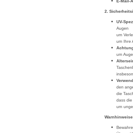
E-Mail-
2. Sicherheit
UV-Spez
Augen
um Verle
um Ihre 
Achtung
um Augen
Alterse
Taschen
insbeso
Verwen
den ange
die Tasc
dass die
um ungew
Warnhinweise
Bewahren