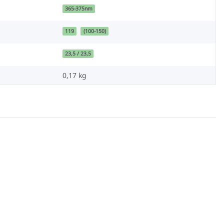
365-375nm
119
(100-150)
23,5 / 23,5
0,17
kg