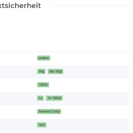
tsicherheit
andere
50g
(bis 50g)
18650
1x
1x 18650
Forward Clicky
nein