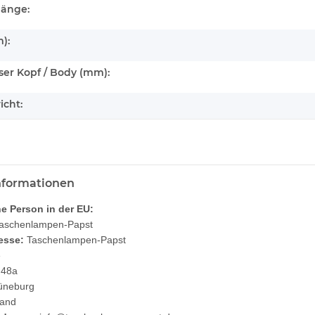
länge:
):
er Kopf / Body (mm):
icht:
informationen
he Person in der EU:
aschenlampen-Papst
esse:
Taschenlampen-Papst
e
 48a
üneburg
land