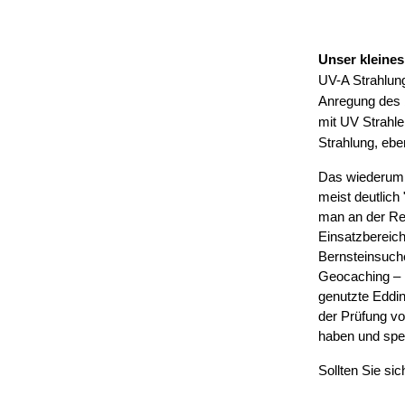
Unser kleines
UV-A Strahlung
Anregung des b
mit UV Strahle
Strahlung, ebe
Das wiederum h
meist deutlich
man an der Rea
Einsatzbereic
Bernsteinsuche
Geocaching – h
genutzte Eddin
der Prüfung vo
haben und spe
Sollten Sie si