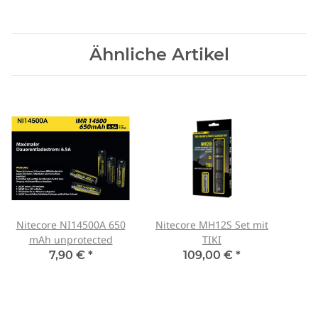
Ähnliche Artikel
Nitecore NI14500A 650
Nitecore MH12S Set mit
mAh unprotected
TIKI
7,90 €
*
109,00 €
*