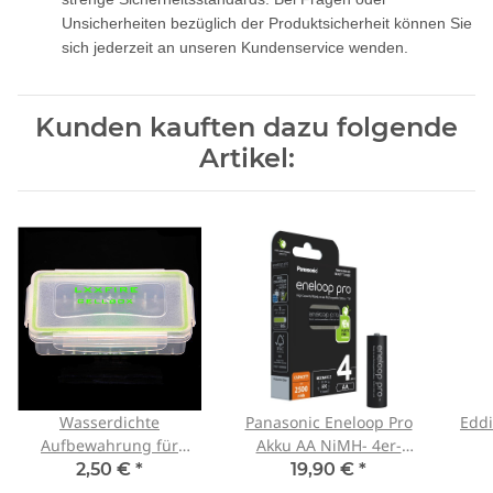
Unsicherheiten bezüglich der Produktsicherheit können Sie
sich jederzeit an unseren Kundenservice wenden.
Kunden kauften dazu folgende
Artikel:
Wasserdichte
Panasonic Eneloop Pro
Edd
Aufbewahrung für
Akku AA NiMH- 4er-
2x18650er (Batteriebox)
Blister BK-3HCDE/4BE
2,50 €
*
19,90 €
*