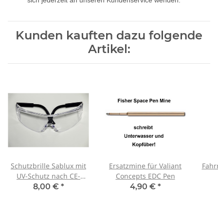
sich jederzeit an unseren Kundenservice wenden.
Kunden kauften dazu folgende
Artikel:
Schutzbrille Sablux mit
Ersatzmine für Valiant
Fahr
UV-Schutz nach CE-
Concepts EDC Pen
EN166
8,00 €
*
4,90 €
*