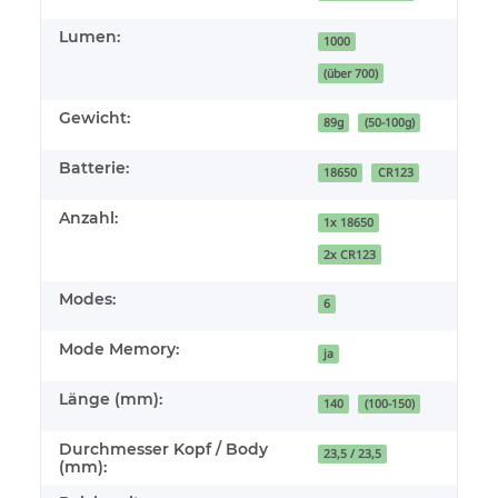
Lumen:
1000
(über 700)
Gewicht:
89g
(50-100g)
Batterie:
18650
CR123
Anzahl:
1x 18650
2x CR123
Modes:
6
Mode Memory:
ja
Länge (mm):
140
(100-150)
Durchmesser Kopf / Body
23,5 / 23,5
(mm):