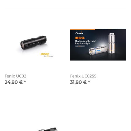
Fenix UC02
Fenix UC02SS
24,90 €
*
31,90 €
*