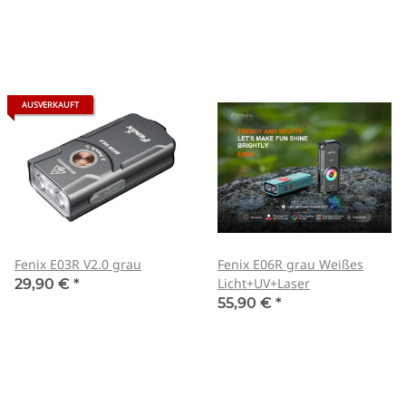
AUSVERKAUFT
Fenix E03R V2.0 grau
Fenix E06R grau Weißes
Licht+UV+Laser
29,90 €
*
55,90 €
*