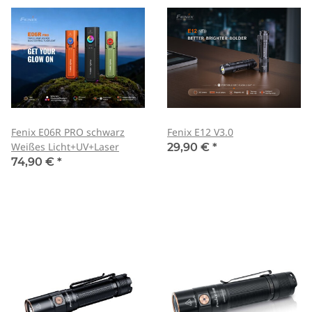
Fenix E06R PRO schwarz
Fenix E12 V3.0
Weißes Licht+UV+Laser
29,90 €
*
74,90 €
*