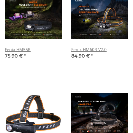
Fenix HM55R
Fenix HM60R V2.0
75,90 €
*
84,90 €
*