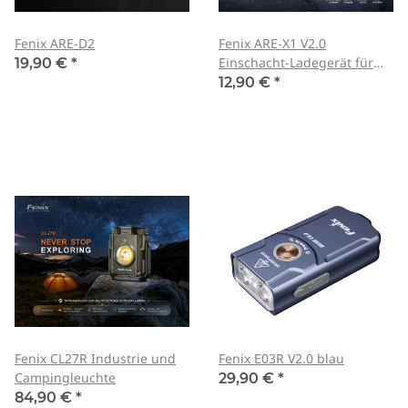
Fenix ARE-D2
Fenix ARE-X1 V2.0
Einschacht-Ladegerät für
19,90 €
*
18650 und 26650
12,90 €
*
Fenix CL27R Industrie und
Fenix E03R V2.0 blau
Campingleuchte
29,90 €
*
84,90 €
*