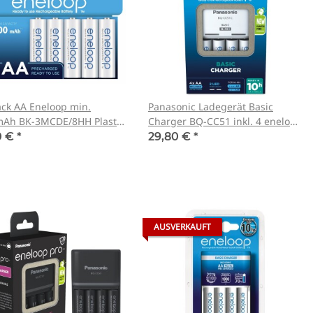
ack AA Eneloop min.
Panasonic Ladegerät Basic
Ah BK-3MCDE/8HH Plastik
Charger BQ-CC51 inkl. 4 eneloop
 Verpackung
AA
0 €
*
29,80 €
*
AUSVERKAUFT