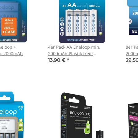
neloop +
4er Pack AA Eneloop min.
8er P
n. 2000mAh
2000mAh Plastik freie
2000m
Verpackung BK-3MCDE/4BE
freie
13,90 €
*
29,5