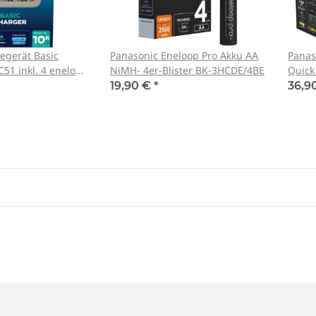
egerät Basic
Panasonic Eneloop Pro Akku AA
Panas
51 inkl. 4 eneloop
NiMH- 4er-Blister BK-3HCDE/4BE
Quick
enelo
19,90 €
*
36,9
mit UV-
Tank007 TK-566 3W UV LED
Schutzbrill
N166
365nm! + Spektralfilter
Schutz 
79,90 €
*
8