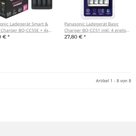
onic Ladegerät Smart &
Panasonic Ladegerät Basic
 Charger BQ-CC55E + 4x
Charger BQ-CC51 inkl. 4 eneloop
op Pro AA Akku
AA
0 €
*
27,80 €
*
e Sablux mit UV-
nach CE-EN166
,00 €
*
Artikel 1 - 8 von 8