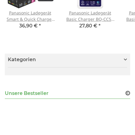
Panasonic Ladegerät
Panasonic Ladegerät
Pa
Smart & Quick Charger
Basic Charger BQ-CC51
Bas
BQ-CC55E + 4x eneloop
inkl. 4 eneloop AA
i
36,90 €
*
27,80 €
*
Pro AA Akku
Kategorien
Unsere Bestseller