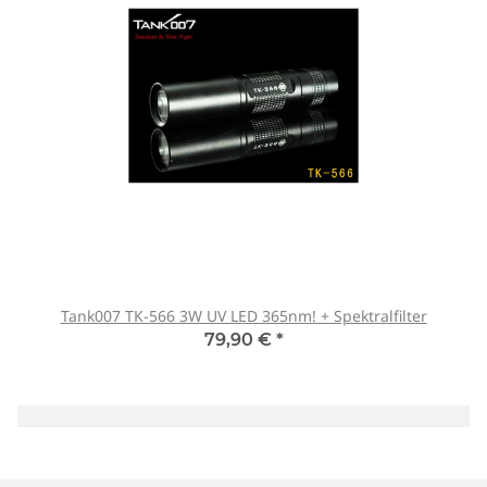
Tank007 TK-566 3W UV LED 365nm! + Spektralfilter
79,90 €
*