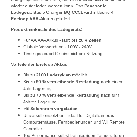
wieder aufgeladen werden kann. Das
Panasonic
Ladegerät Basic Charger BQ-CC51
wird inklusive
4
Eneloop AAA-Akkus
geliefert.
Produktmerkmale des Ladegeräts:
Für AA/AAA Akkus -
lädt bis zu 4 Zellen
Globale Verwendung -
100V - 240V
Timer gesteuert für eine sichere Nutzung
Vorteile der Eneloop Akkus:
Bis zu
2100 Ladezyklen
möglich
Bis zu
90 % verbleibende Restladung
nach einem
Jahr Lagerung
Bis zu
70 % verbleibende Restladung
nach fünf
Jahren Lagerung
Mit
Solarstrom vorgeladen
Universell einsetzbar – ideal für Digitalkameras,
Computermäuse, Fernbedienungen und Wii Remote
Controller
Top Performance selbst bei niedrigen Temperaturen