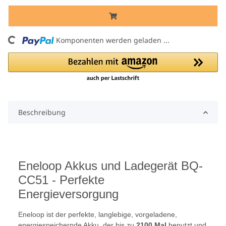
ng...
Komponenten werden geladen ...
Beschreibung
Eneloop Akkus und Ladegerät BQ-
CC51 - Perfekte
Energieversorgung
Eneloop ist der perfekte, langlebige, vorgeladene,
energiespeichernde Akku, der bis zu
2100 Mal
benutzt und