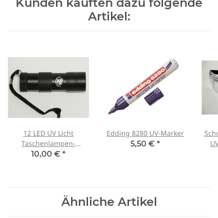
Kunden kauften dazu folgende
Artikel:
12 LED UV Licht
Edding 8280 UV-Marker
Schu
Taschenlampen-
UV
5,50 €
*
Papst.de
10,00 €
*
Ähnliche Artikel