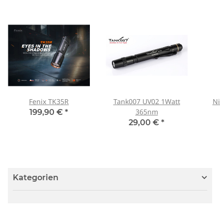
Fenix TK35R
Tank007 UV02 1Watt
Ni
365nm
199,90 €
*
29,00 €
*
Kategorien