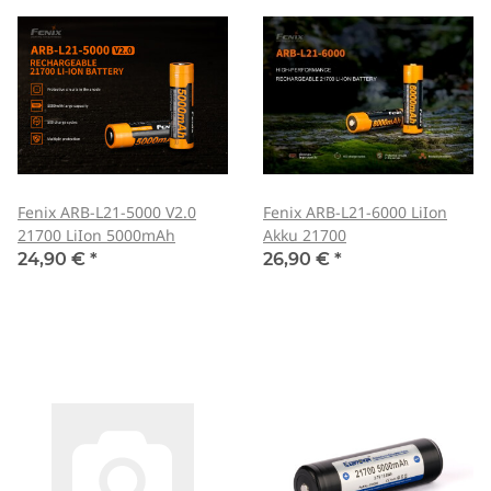
Fenix ARB-L21-5000 V2.0
Fenix ARB-L21-6000 LiIon
21700 LiIon 5000mAh
Akku 21700
24,90 €
*
26,90 €
*