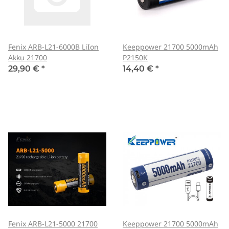
Fenix ARB-L21-6000B LiIon
Keeppower 21700 5000mAh
Akku 21700
P2150K
29,90 €
*
14,40 €
*
Fenix ARB-L21-5000 21700
Keeppower 21700 5000mAh