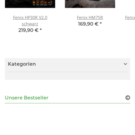
Fenix HP30R V2.0
Fenix HM75R
Feni
schwarz
169,90 €
*
219,90 €
*
Kategorien
Unsere Bestseller