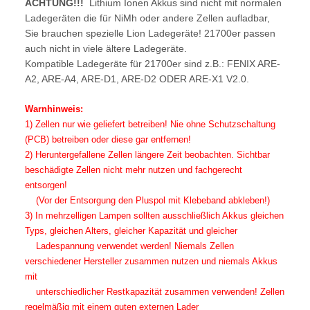
ACHTUNG!!!
Lithium Ionen Akkus sind nicht mit normalen
Ladegeräten die für NiMh oder andere Zellen aufladbar,
Sie brauchen spezielle Lion Ladegeräte! 21700er passen
auch nicht in viele ältere Ladegeräte.
Kompatible Ladegeräte für 21700er sind z.B.:
FENIX ARE-
A2, ARE-A4, ARE-D1, ARE-D2 ODER ARE-X1 V2.0.
Warnhinweis:
1) Zellen nur wie geliefert betreiben! Nie ohne Schutzschaltung
(PCB) betreiben oder diese gar entfernen!
2) Heruntergefallene Zellen längere Zeit beobachten. Sichtbar
beschädigte Zellen nicht mehr nutzen und fachgerecht
entsorgen!
(Vor der Entsorgung den Pluspol mit Klebeband abkleben!)
3) In mehrzelligen Lampen sollten ausschließlich Akkus gleichen
Typs, gleichen Alters, gleicher Kapazität und gleicher
Ladespannung verwendet werden! Niemals Zellen
verschiedener Hersteller zusammen nutzen und niemals Akkus
mit
unterschiedlicher Restkapazität zusammen verwenden! Zellen
regelmäßig mit einem guten externen Lader