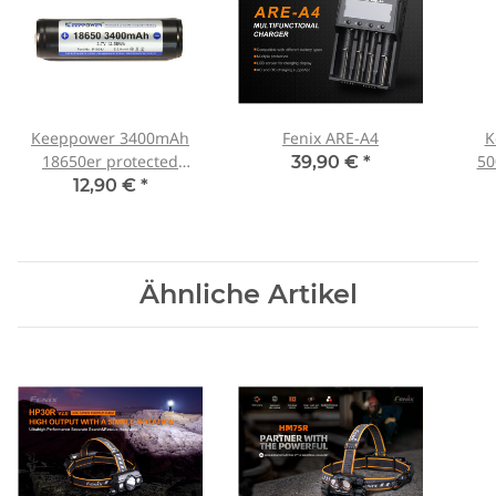
Keeppower 3400mAh
Fenix ARE-A4
K
18650er protected
50
39,90 €
*
(Panasonic Zelle)
12,90 €
*
Ähnliche Artikel