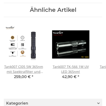
Ähnliche Artikel
Tank007 CI05 5W 365nm
Tank007 TK-566 1W UV
Tan
mit Spektralfilter und
LED 365nm!
Linsensystem
259,00 €
*
42,90 €
*
Kategorien