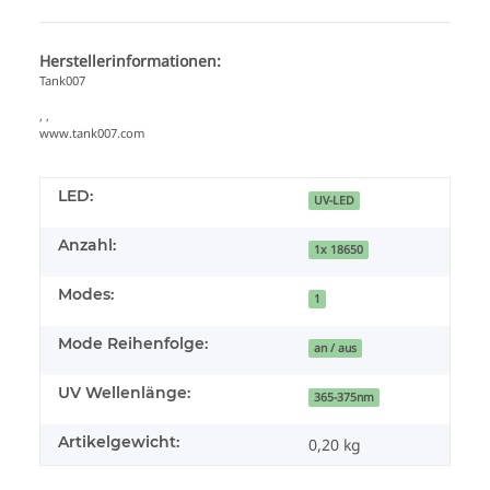
Herstellerinformationen:
Tank007
, ,
www.tank007.com
LED:
UV-LED
Anzahl:
1x 18650
Modes:
1
Mode Reihenfolge:
an / aus
UV Wellenlänge:
365-375nm
Artikelgewicht:
0,20
kg