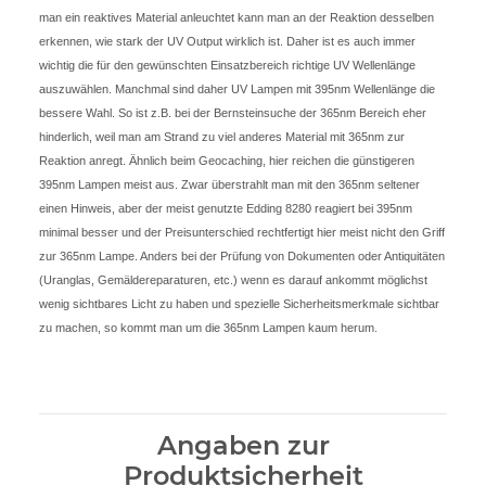
man ein reaktives Material anleuchtet kann man an der Reaktion desselben
erkennen, wie stark der UV Output wirklich ist. Daher ist es auch immer
wichtig die für den gewünschten Einsatzbereich richtige UV Wellenlänge
auszuwählen. Manchmal sind daher UV Lampen mit 395nm Wellenlänge die
bessere Wahl. So ist z.B. bei der Bernsteinsuche der 365nm Bereich eher
hinderlich, weil man am Strand zu viel anderes Material mit 365nm zur
Reaktion anregt. Ähnlich beim Geocaching, hier reichen die günstigeren
395nm Lampen meist aus. Zwar überstrahlt man mit den 365nm seltener
einen Hinweis, aber der meist genutzte Edding 8280 reagiert bei 395nm
minimal besser und der Preisunterschied rechtfertigt hier meist nicht den Griff
zur 365nm Lampe. Anders bei der Prüfung von Dokumenten oder Antiquitäten
(Uranglas, Gemäldereparaturen, etc.) wenn es darauf ankommt möglichst
wenig sichtbares Licht zu haben und spezielle Sicherheitsmerkmale sichtbar
zu machen, so kommt man um die 365nm Lampen kaum herum.
Angaben zur
Produktsicherheit