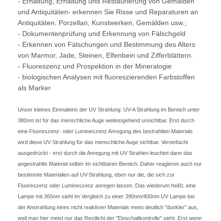
- Erhaltung, Erhaltung und Restaurierung von Gemälden
und Antiquitäten- erkennen Sie Risse und Reparaturen an
Antiquitäten, Porzellan, Kunstwerken, Gemälden usw.;
- Dokumentenprüfung und Erkennung von Fälschgeld
- Erkennen von Fälschungen und Bestimmung des Alters
von Marmor, Jade, Steinen, Elfenbein und Zifferblättern.
- Fluoreszenz und Prospektion in der Mineralogie
- biologischen Analysen mit fluoreszierenden Farbstoffen
als Marker
Unser kleines Einmaleins der UV Strahlung: UV-A Strahlung im Bereich unter
380nm ist für das menschliche Auge weitestgehend unsichtbar. Erst durch
eine Fluoreszenz- oder Lumineszenz Anregung des bestrahlten Materials
wird diese UV Strahlung für das menschliche Auge sichtbar. Vereinfacht
ausgedrückt - erst durch die Anregung mit UV Strahlen leuchtet dann das
angestrahlte Material selber im sichtbaren Bereich. Daher reagieren auch nur
bestimmte Materialien auf UV-Strahlung, eben nur die, die sich zur
Fluoreszenz oder Lumineszenz anregen lassen. Das wiederum heißt, eine
Lampe mit 365nm sieht im Vergleich zu einer 390nm/400nm UV Lampe bei
der Anstrahlung eines nicht reaktiven Materials meist deutlich "dunkler" aus,
weil man hier meist nur das Restlicht der "Einschaltkontrolle" sieht. Erst wenn