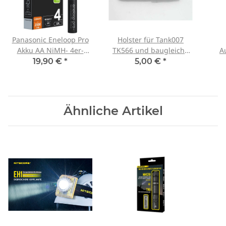
Panasonic Eneloop Pro
Holster für Tank007
Akku AA NiMH- 4er-
TK566 und baugleiche
A
Blister BK-3HCDE/4BE
2xAA
2x18
19,90 €
*
5,00 €
*
Ähnliche Artikel