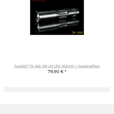
Tank007 TK-566 3W UV LED 365nm! + Spektralfilter
79,90 €
*